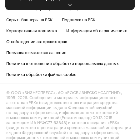
Контактная информация
Редакция
Скрыть баннеры на РБК
Подписка на РБК
Корпоративная подписка
Информация об ограничениях
О соблюдении авторских прав
Пользовательское соглашение
Политика в отношении обработки персональных данных
Политика обработки файлов cookie
© ООО «БИЗНЕСПРЕСС», АО «РОСБИЗНЕСКОНСАЛТИНГ»,
1995–2026
. Сообщения и материалы информационного
агентства «РБК» (свидетельство о регистрации средства
массовой информации выдано Федеральной службой
по надзору в сфере связи, информационных технологий
и массовых коммуникаций (Роскомнадзор) 09.12.2015
за номером ИА №ФС77-63848) и сетевого издания «РБК»
(свидетельство о регистрации средства массовой информации
выдано Федеральной службой по надзору в сфере связи,
информационных технологий и массовых коммуникаций