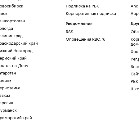
овосибирск
Подписка на РБК
And
мск
Корпоративная подписка
AppG
ашкортостан
Уведомления
Дру
ологда
RSS
Обл
алининград
Оповещения RBC.ru
Кор
раснодарский край
дом
ижний Новгород
Хос
ермский край
Рег
остов-на-Дону
Зна
атарстан
Сайт
юмень
РБК
ерноземье
Шко
авказ
арелия
урманск
риморский край