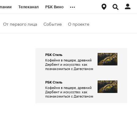
...
пании
Телеканал
РБК Вино
ациональные проекты
Город
От первого лица
Событие
О проекте
аншизы
Газета
ка
Бизнес
РБК Стиль
Кофейня в пещере, древний
Дербент и искусство: как
познакомиться с Дагестаном
РБК Стиль
Кофейня в пещере, древний
Дербент и искусство: как
познакомиться с Дагестаном