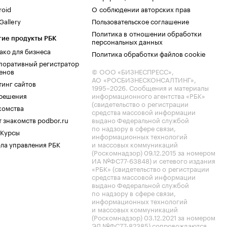
roid
О соблюдении авторских прав
allery
Пользовательское соглашение
Политика в отношении обработки
гие продукты РБК
персональных данных
ако для бизнеса
Политика обработки файлов cookie
поративный регистратор
енов
© ООО «БИЗНЕСПРЕСС»,
АО «РОСБИЗНЕСКОНСАЛТИНГ»,
тинг сайтов
1995–2026
. Сообщения и материалы
.решения
информационного агентства «РБК»
(свидетельство о регистрации
комства
средства массовой информации
 знакомств podbor.ru
выдано Федеральной службой
по надзору в сфере связи,
 Курсы
информационных технологий
ла управления РБК
и массовых коммуникаций
(Роскомнадзор) 09.12.2015 за номером
ИА №ФС77-63848) и сетевого издания
«РБК» (свидетельство о регистрации
средства массовой информации
выдано Федеральной службой
по надзору в сфере связи,
информационных технологий
и массовых коммуникаций
(Роскомнадзор) 03.12.2021 за номером
ЭЛ №ФС77-82385) сопровождаются