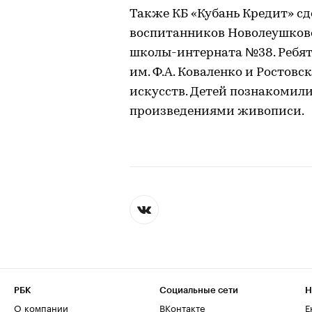
Также КБ «Кубань Кредит» сд
воспитанников Новолеушков
школы-интерната №38. Ребят
им. Ф.А. Коваленко и Ростовс
искусств. Детей познакомил
произведениями живописи.
РБК
Социальные сети
Н
О компании
ВКонтакте
Е