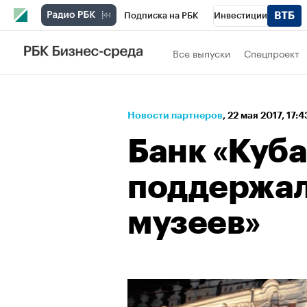
Подписка на РБК
Инвестиции
Спорт
Школа управления РБК
РБК 
Все выпуски
Спецпроект
Стиль
Крипто
РБК Бизнес-среда
Спецпроекты СПб
Конференции СПб
Новости партнеров
⁠,
22 мая 2017, 17:
Технологии и медиа
Финансы
Рыно
Банк «Куб
поддержал
музеев»