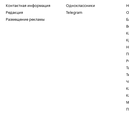
Контактная информация
Одноклассники
Н
Редакция
Telegram
О
Размещение рекламы
Б
В
К
К
Н
П
Р
Т
Т
Ч
К
К
М
П