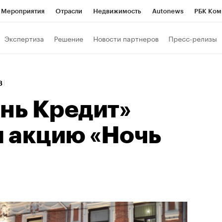
Мероприятия
Отрасли
Недвижимость
Autonews
РБК Ком
Образование
РБК Курсы
РБК Life
Тренды
Визионеры
Н
Экспертиза
Решение
Новости партнеров
Пресс-релизы
Дискуссионный клуб
Исследования
Кредитные рейтинги
Фр
Спецпроекты
Проверка контрагентов
Политика
Экономи
43
к наличной валюты
ань Кредит»
 акцию «Ночь