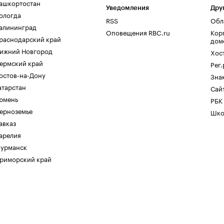
ашкортостан
Уведомления
Дру
ологда
RSS
Обл
алининград
Оповещения RBC.ru
Кор
раснодарский край
дом
ижний Новгород
Хос
ермский край
Рег
остов-на-Дону
Зна
атарстан
Сайт
юмень
РБК
ерноземье
Шко
авказ
арелия
урманск
риморский край