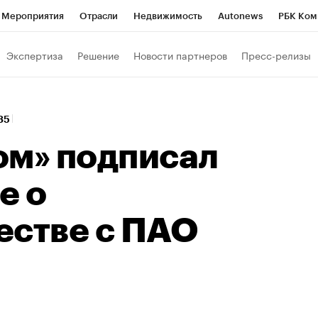
Мероприятия
Отрасли
Недвижимость
Autonews
РБК Ком
Образование
РБК Курсы
РБК Life
Тренды
Визионеры
Н
Экспертиза
Решение
Новости партнеров
Пресс-релизы
Дискуссионный клуб
Исследования
Кредитные рейтинги
Фр
Спецпроекты
Проверка контрагентов
Политика
Экономи
:35
к наличной валюты
ом» подписал
е о
естве с ПАО