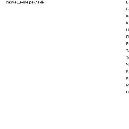
Размещение рекламы
Б
В
К
К
Н
П
Р
Т
Т
Ч
К
К
М
П