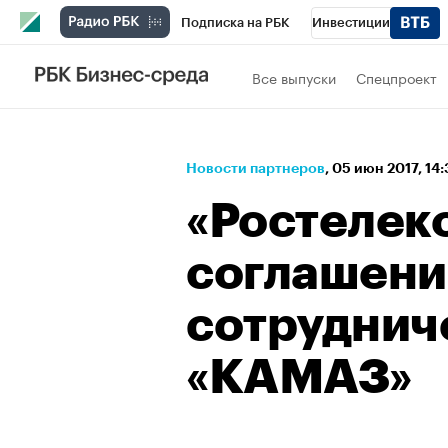
Подписка на РБК
Инвестиции
Спорт
Школа управления РБК
РБК 
Все выпуски
Спецпроект
Стиль
Крипто
РБК Бизнес-среда
Спецпроекты СПб
Конференции СПб
Новости партнеров
⁠,
05 июн 2017, 14
Технологии и медиа
Финансы
Рыно
«Ростелек
соглашени
сотруднич
«КАМАЗ»