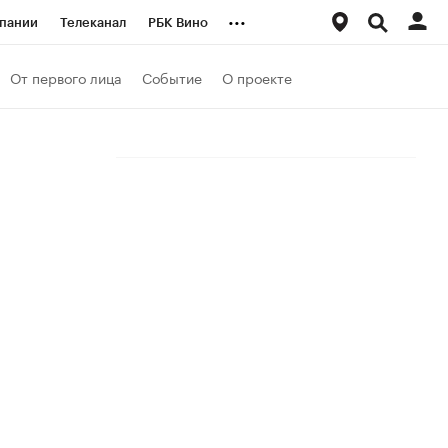
...
пании
Телеканал
РБК Вино
ациональные проекты
Город
От первого лица
Событие
О проекте
аншизы
Газета
ка
Бизнес