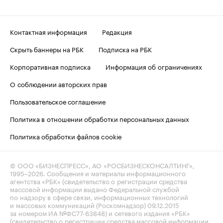
Контактная информация
Редакция
Скрыть баннеры на РБК
Подписка на РБК
Корпоративная подписка
Информация об ограничениях
О соблюдении авторских прав
Пользовательское соглашение
Политика в отношении обработки персональных данных
Политика обработки файлов cookie
© ООО «БИЗНЕСПРЕСС», АО «РОСБИЗНЕСКОНСАЛТИНГ»,
1995–2026
. Сообщения и материалы информационного
агентства «РБК» (свидетельство о регистрации средства
массовой информации выдано Федеральной службой
по надзору в сфере связи, информационных технологий
и массовых коммуникаций (Роскомнадзор) 09.12.2015
за номером ИА №ФС77-63848) и сетевого издания «РБК»
(свидетельство о регистрации средства массовой информации