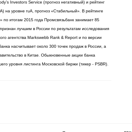
dy’s Investors Service (прогноз негативный) и рейтинг
А) на уровне ruA, прогноз «Стабильный». В рейтинге
а» по итогам 2015 года Промсвязьбанк занимает 85
признан лучшим в России по результатам исследования
кого агентства Markswebb Rank & Report и по версии
 банка насчитывает около 300 точек продаж в России, а
авительство в Китае. Обыкновенные акции банка
его уровня листинга Московской биржи (тикер - PSBR).