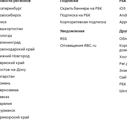
овости регионов
Подписки
РБК
катеринбург
Скрыть баннеры на РБК
iOS
овосибирск
Подписка на РБК
And
мск
Корпоративная подписка
AppG
ашкортостан
Уведомления
Дру
ологда
RSS
Обл
алининград
Оповещения RBC.ru
Кор
раснодарский край
дом
ижний Новгород
Хос
ермский край
Рег
остов-на-Дону
Зна
атарстан
Сайт
юмень
РБК
ерноземье
Шко
авказ
арелия
урманск
риморский край