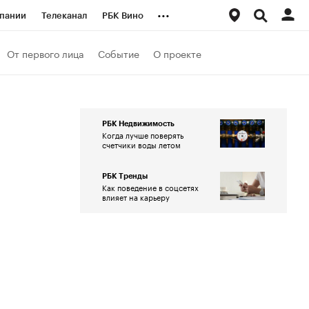
...
пании
Телеканал
РБК Вино
ациональные проекты
Город
От первого лица
Событие
О проекте
аншизы
Газета
ка
Бизнес
РБК Недвижимость
Когда лучше поверять
счетчики воды летом
РБК Тренды
Как поведение в соцсетях
влияет на карьеру