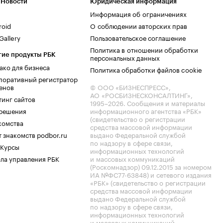
 Новости
Юридическая информация
Информация об ограничениях
roid
О соблюдении авторских прав
allery
Пользовательское соглашение
Политика в отношении обработки
гие продукты РБК
персональных данных
ако для бизнеса
Политика обработки файлов cookie
поративный регистратор
енов
© ООО «БИЗНЕСПРЕСС»,
АО «РОСБИЗНЕСКОНСАЛТИНГ»,
тинг сайтов
1995–2026
. Сообщения и материалы
.решения
информационного агентства «РБК»
(свидетельство о регистрации
комства
средства массовой информации
 знакомств podbor.ru
выдано Федеральной службой
по надзору в сфере связи,
 Курсы
информационных технологий
ла управления РБК
и массовых коммуникаций
(Роскомнадзор) 09.12.2015 за номером
ИА №ФС77-63848) и сетевого издания
«РБК» (свидетельство о регистрации
средства массовой информации
выдано Федеральной службой
по надзору в сфере связи,
информационных технологий
и массовых коммуникаций