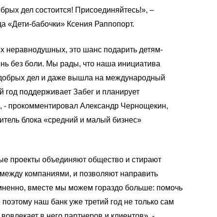
обрых дел состоится! Присоединяйтесь!», –
да «Дети-бабочки» Ксения Раппопорт.
ех неравнодушных, это шанс подарить детям-
нь без боли. Мы рады, что наша инициатива
 добрых дел и даже вышла на международный
й год поддерживает Забег и планирует
, - прокомментировал Александр Чернощекин,
итель блока «средний и малый бизнес»
ые проекты объединяют общество и стирают
и между компаниями, и позволяют направить
мненно, вместе мы можем гораздо больше: помочь
 поэтому наш банк уже третий год не только сам
 вовлекает в него партнеров и клиентов», -