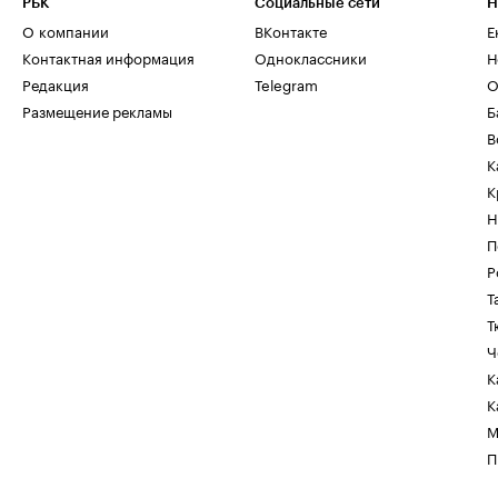
РБК
Социальные сети
Н
О компании
ВКонтакте
Е
Контактная информация
Одноклассники
Н
Редакция
Telegram
О
Размещение рекламы
Б
В
К
К
Н
П
Р
Т
Т
Ч
К
К
М
П