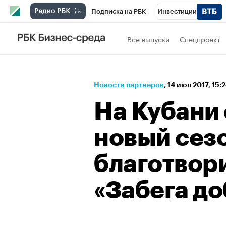
Подписка на РБК
Инвестиции
Спорт
Школа управления РБК
РБК 
Все выпуски
Спецпроект
Стиль
Крипто
РБК Бизнес-среда
Спецпроекты СПб
Конференции СПб
Новости партнеров
⁠,
14 июл 2017, 15:
Технологии и медиа
Финансы
Рыно
На Кубани
новый сез
благотвор
«Забега д