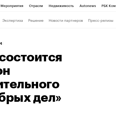
Мероприятия
Отрасли
Недвижимость
Autonews
РБК Ком
Образование
РБК Курсы
РБК Life
Тренды
Визионеры
Н
Экспертиза
Решение
Новости партнеров
Пресс-релизы
Дискуссионный клуб
Исследования
Кредитные рейтинги
Фр
Спецпроекты
Проверка контрагентов
Политика
Экономи
24
к наличной валюты
 состоится
он
ительного
обрых дел»