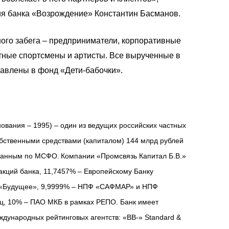
я банка «Возрождение» Константин Басманов.
ного забега – предприниматели, корпоративные
тные спортсмены и артисты. Все вырученные в
равлены в фонд «Дети-бабочки».
снования – 1995) – один из ведущих российских частных
собственными средствами (капиталом) 144 млрд рублей
 данным по МСФО.
Компании «Промсвязь Капитал Б.В.»
кций банка, 11,7457% – Европейскому Банку
Ф «Будущее», 9,9999% – НПФ «САФМАР» и НПФ
иц, 10% – ПАО МКБ в рамках РЕПО. Банк имеет
дународных рейтинговых агентств: «ВВ-» Standard &