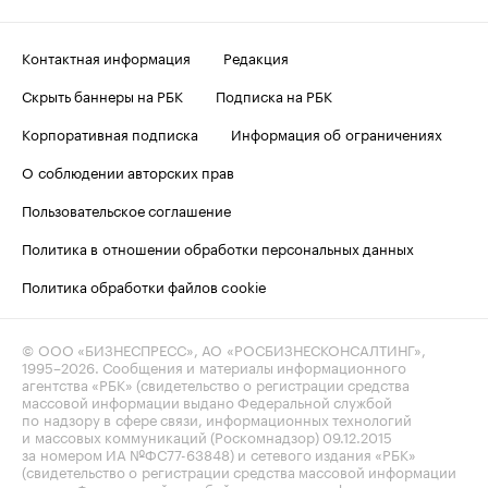
Контактная информация
Редакция
Скрыть баннеры на РБК
Подписка на РБК
Корпоративная подписка
Информация об ограничениях
О соблюдении авторских прав
Пользовательское соглашение
Политика в отношении обработки персональных данных
Политика обработки файлов cookie
© ООО «БИЗНЕСПРЕСС», АО «РОСБИЗНЕСКОНСАЛТИНГ»,
1995–2026
. Сообщения и материалы информационного
агентства «РБК» (свидетельство о регистрации средства
массовой информации выдано Федеральной службой
по надзору в сфере связи, информационных технологий
и массовых коммуникаций (Роскомнадзор) 09.12.2015
за номером ИА №ФС77-63848) и сетевого издания «РБК»
(свидетельство о регистрации средства массовой информации