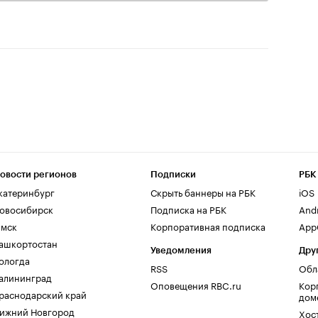
овости регионов
Подписки
РБК
катеринбург
Скрыть баннеры на РБК
iOS
овосибирск
Подписка на РБК
And
мск
Корпоративная подписка
AppG
ашкортостан
Уведомления
Дру
ологда
RSS
Обл
алининград
Оповещения RBC.ru
Кор
раснодарский край
дом
ижний Новгород
Хос