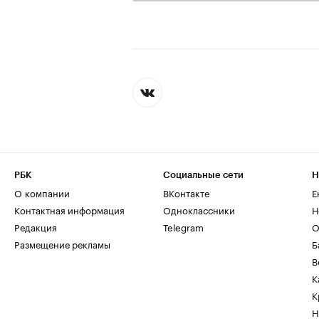
РБК
Социальные сети
Н
О компании
ВКонтакте
Е
Контактная информация
Одноклассники
Н
Редакция
Telegram
О
Размещение рекламы
Б
В
К
К
Н