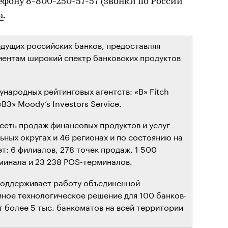
фону 8-800-250-57-57 (звонки по России
а
.
едущих российских банков, предоставляя
иентам широкий спектр банковских продуктов
народных рейтинговых агентств: «В» Fitch
«B3» Moody’s Investors Service.
сеть продаж финансовых продуктов и услуг
ьных округах и 46 регионах и по состоянию на
ет: 6 филиалов, 278 точек продаж, 1 500
минала и 23 238 POS-терминалов.
поддерживает работу объединенной
иное технологическое решение для 100 банков-
т более 5 тыс. банкоматов на всей территории