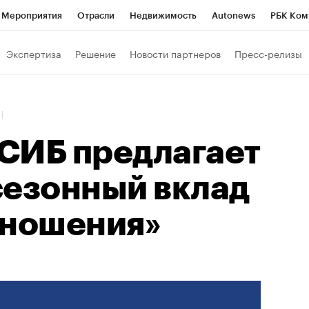
Мероприятия
Отрасли
Недвижимость
Autonews
РБК Ком
Образование
РБК Курсы
РБК Life
Тренды
Визионеры
Н
Экспертиза
Решение
Новости партнеров
Пресс-релизы
Дискуссионный клуб
Исследования
Кредитные рейтинги
Фр
Спецпроекты
Проверка контрагентов
Политика
Экономи
1
к наличной валюты
СИБ предлагает
сезонный вклад
тношения»