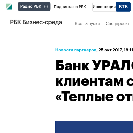
Подписка на РБК
Инвестиции
Спорт
Школа управления РБК
РБК 
Все выпуски
Спецпроект
Стиль
Крипто
РБК Бизнес-среда
Спецпроекты СПб
Конференции СПб
Новости партнеров
⁠,
25 окт 2017, 18:1
Технологии и медиа
Финансы
Рыно
Банк УРАЛ
клиентам 
«Теплые о