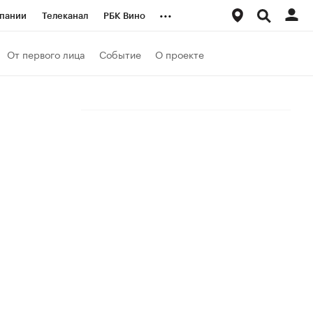
...
пании
Телеканал
РБК Вино
ациональные проекты
Город
От первого лица
Событие
О проекте
аншизы
Газета
ка
Бизнес