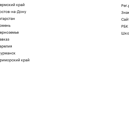
ермский край
Рег
остов-на-Дону
Зна
атарстан
Сайт
юмень
РБК
ерноземье
Шко
авказ
арелия
урманск
риморский край