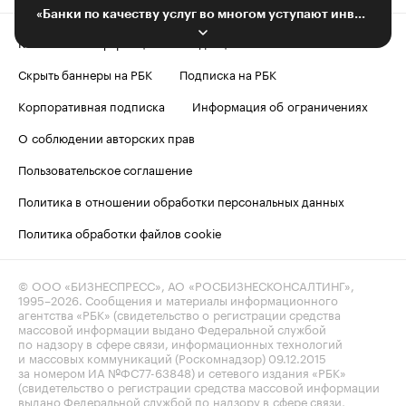
«Банки по качеству услуг во многом уступают инвестиционным компаниям»
Контактная информация
Редакция
Скрыть баннеры на РБК
Подписка на РБК
Корпоративная подписка
Информация об ограничениях
О соблюдении авторских прав
Пользовательское соглашение
Политика в отношении обработки персональных данных
Политика обработки файлов cookie
© ООО «БИЗНЕСПРЕСС», АО «РОСБИЗНЕСКОНСАЛТИНГ»,
1995–2026
. Сообщения и материалы информационного
агентства «РБК» (свидетельство о регистрации средства
массовой информации выдано Федеральной службой
по надзору в сфере связи, информационных технологий
и массовых коммуникаций (Роскомнадзор) 09.12.2015
за номером ИА №ФС77-63848) и сетевого издания «РБК»
(свидетельство о регистрации средства массовой информации
выдано Федеральной службой по надзору в сфере связи,