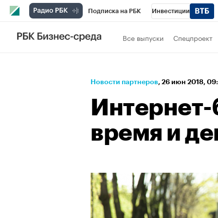
Подписка на РБК
Инвестиции
Спорт
Школа управления РБК
РБК 
Все выпуски
Спецпроект
Стиль
Крипто
РБК Бизнес-среда
Спецпроекты СПб
Конференции СПб
Новости партнеров
⁠,
26 июн 2018, 09
Технологии и медиа
Финансы
Рыно
Интернет-
время и де