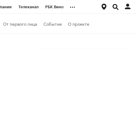
...
пании
Телеканал
РБК Вино
ациональные проекты
Город
От первого лица
Событие
О проекте
аншизы
Газета
ка
Бизнес