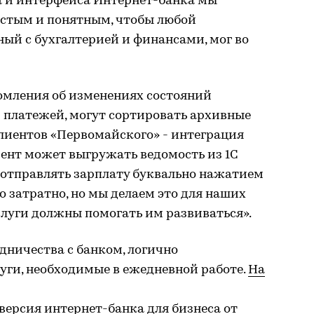
 и интерфейса Интернет-банка мы
остым и понятным, чтобы любой
ный с бухгалтерией и финансами, мог во
омления об изменениях состояний
 платежей, могут сортировать архивные
лиентов «Первомайского» - интеграция
лиент может выгружать ведомость из 1С
 отправлять зарплату буквально нажатием
то затратно, но мы делаем это для наших
слуги должны помогать им развиваться».
дничества с банком, логично
уги, необходимые в ежедневной работе.
На
версия интернет-банка для бизнеса
от