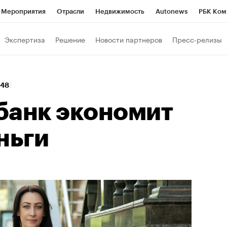
Мероприятия
Отрасли
Недвижимость
Autonews
РБК Ком
Образование
РБК Курсы
РБК Life
Тренды
Визионеры
Н
Экспертиза
Решение
Новости партнеров
Пресс-релизы
Дискуссионный клуб
Исследования
Кредитные рейтинги
Фр
Спецпроекты
Проверка контрагентов
Политика
Экономи
:48
к наличной валюты
банк экономит
ньги