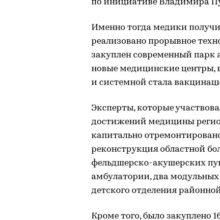
по инициативе Владимира П
Именно тогда медики получи
реализовано прорывное техн
закуплен современный парк 
новые медицинские центры, 
и системной стала вакцинаци
Эксперты, которые участвов
достижений медицины региона
капитально отремонтировано
реконструкция областной бо
фельдшерско-акушерских пун
амбулатории, два модульных
детского отделения районно
Кроме того, было закуплено 