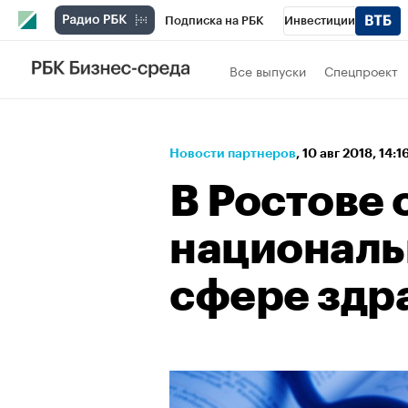
Подписка на РБК
Инвестиции
Спорт
Школа управления РБК
РБК 
Все выпуски
Спецпроект
Стиль
Крипто
РБК Бизнес-среда
Спецпроекты СПб
Конференции СПб
Новости партнеров
⁠,
10 авг 2018, 14:1
Технологии и медиа
Финансы
Рыно
В Ростове
националь
сфере здр