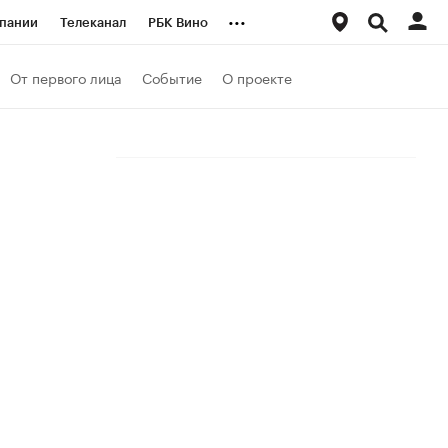
...
пании
Телеканал
РБК Вино
ациональные проекты
Город
От первого лица
Событие
О проекте
аншизы
Газета
ка
Бизнес