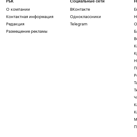
РБК
Социальные сети
Н
О компании
ВКонтакте
Е
Контактная информация
Одноклассники
Н
Редакция
Telegram
О
Размещение рекламы
Б
В
К
К
Н
П
Р
Т
Т
Ч
К
К
М
П