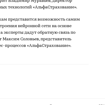
орит Владимир Муравьев, директор
ых технологий «АльфаСтрахование».
кам представится возможность самим
строения нейронной сети на основе
 а эксперты дадут обратную связь по
ит Максим Соловьев, представитель
ес-процессов «АльфаСтрахование».