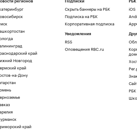
овости регионов
Подписки
РБК
катеринбург
Скрыть баннеры на РБК
iOS
овосибирск
Подписка на РБК
And
мск
Корпоративная подписка
AppG
ашкортостан
Уведомления
Дру
ологда
RSS
Обл
алининград
Оповещения RBC.ru
Кор
раснодарский край
дом
ижний Новгород
Хос
ермский край
Рег
остов-на-Дону
Зна
атарстан
Сайт
юмень
РБК
ерноземье
Шко
авказ
арелия
урманск
риморский край