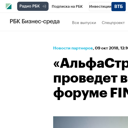
Подписка на РБК
Инвестиции
Спорт
Школа управления РБК
РБК 
Все выпуски
Спецпроект
Стиль
Крипто
РБК Бизнес-среда
Спецпроекты СПб
Конференции СПб
Новости партнеров
⁠,
09 окт 2018, 12:
Технологии и медиа
Финансы
Рыно
«АльфаСтр
проведет 
форуме FI