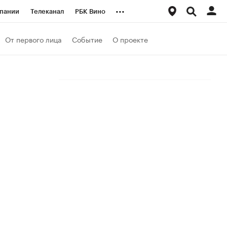
...
пании
Телеканал
РБК Вино
ациональные проекты
Город
От первого лица
Событие
О проекте
аншизы
Газета
ка
Бизнес