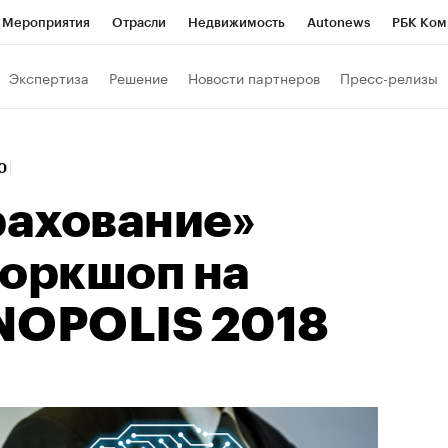
Мероприятия
Отрасли
Недвижимость
Autonews
РБК Ком
Образование
РБК Курсы
РБК Life
Тренды
Визионеры
Н
Экспертиза
Решение
Новости партнеров
Пресс-релизы
Дискуссионный клуб
Исследования
Кредитные рейтинги
Фр
Спецпроекты
Проверка контрагентов
Политика
Экономи
10
к наличной валюты
ахование»
воркшоп на
NOPOLIS 2018