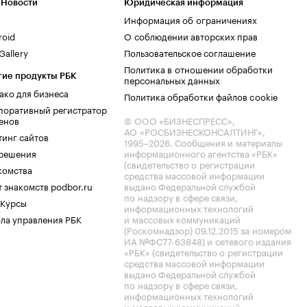
 Новости
Юридическая информация
Информация об ограничениях
roid
О соблюдении авторских прав
allery
Пользовательское соглашение
Политика в отношении обработки
гие продукты РБК
персональных данных
ако для бизнеса
Политика обработки файлов cookie
поративный регистратор
енов
© ООО «БИЗНЕСПРЕСС»,
АО «РОСБИЗНЕСКОНСАЛТИНГ»,
тинг сайтов
1995–2026
. Сообщения и материалы
.решения
информационного агентства «РБК»
(свидетельство о регистрации
комства
средства массовой информации
 знакомств podbor.ru
выдано Федеральной службой
по надзору в сфере связи,
 Курсы
информационных технологий
ла управления РБК
и массовых коммуникаций
(Роскомнадзор) 09.12.2015 за номером
ИА №ФС77-63848) и сетевого издания
«РБК» (свидетельство о регистрации
средства массовой информации
выдано Федеральной службой
по надзору в сфере связи,
информационных технологий
и массовых коммуникаций