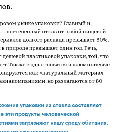
лов.
ровом рынке упаковки? Главный и,
д — постепенный отказ от любой пищевой
териалов долгого распада превышает 80%,
 в природе превышает один год. Речь,
от дешевой пластиковой упаковки, той, что
 лет. Также сюда относятся и алюминиевые
онируются как «натуральный материал
авиакомпаниями, но разлагаются от 80
ожения упаковки из стекла составляет
се эти продукты человеческой
тиями загрязняют нашу среду обитания,
ире им уже нашли замену.