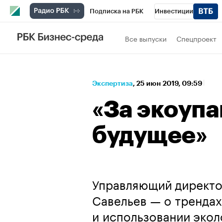
Подписка на РБК
Инвестиции
Спорт
Школа управления РБК
РБК 
Все выпуски
Спецпроект
Стиль
Крипто
РБК Бизнес-среда
Спецпроекты СПб
Конференции СПб
Экспертиза
⁠,
25 июн 2019, 09:59
Технологии и медиа
Финансы
Рыно
«За экоуп
будущее»
Управляющий директ
Савельев — о трендах
и использовании экол