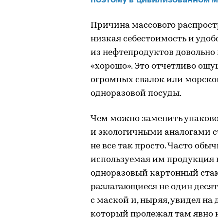
Причина массового распрост
низкая себестоимость и удоб
из нефтепродуктов довольно 
«хорошо». Это отчетливо ощу
огромных свалок или морског
одноразовой посуды.
Чем можно заменить упаков
и экологичными аналогами сч
не все так просто. Часто обы
используемая им продукция 
одноразовый картонный стак
разлагающиеся не один десято
с маской и, ныряя, увидел н
который пролежал там явно н