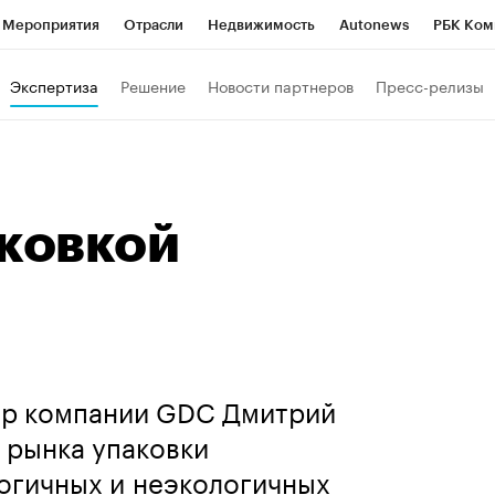
Мероприятия
Отрасли
Недвижимость
Autonews
РБК Ком
Образование
РБК Курсы
РБК Life
Тренды
Визионеры
Н
Экспертиза
Решение
Новости партнеров
Пресс-релизы
Дискуссионный клуб
Исследования
Кредитные рейтинги
Фр
Спецпроекты
Проверка контрагентов
Политика
Экономи
к наличной валюты
аковкой
ор компании GDC Дмитрий
 рынка упаковки
огичных и неэкологичных