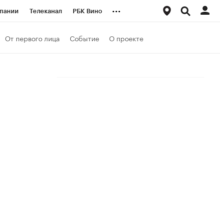
...
пании
Телеканал
РБК Вино
ациональные проекты
Город
От первого лица
Событие
О проекте
аншизы
Газета
ка
Бизнес