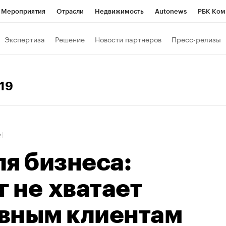
Мероприятия
Отрасли
Недвижимость
Autonews
РБК Ком
Образование
РБК Курсы
РБК Life
Тренды
Визионеры
Н
Экспертиза
Решение
Новости партнеров
Пресс-релизы
Дискуссионный клуб
Исследования
Кредитные рейтинги
Фр
Спецпроекты
Проверка контрагентов
Политика
Экономи
019
к наличной валюты
2
я бизнеса:
г не хватает
вным клиентам