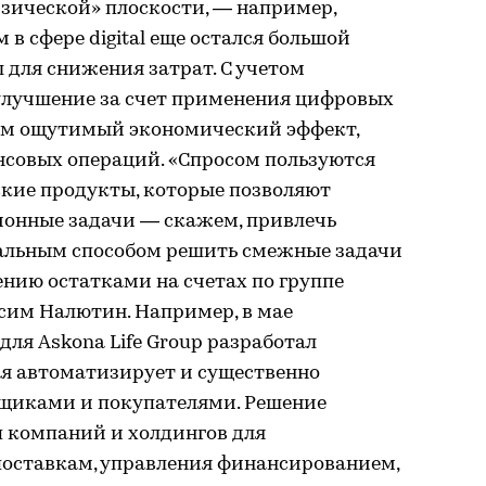
зической» плоскости, — например,
в сфере digital еще остался большой
для снижения затрат. С учетом
улучшение за счет применения цифровых
им ощутимый экономический эффект,
нсовых операций. «Спросом пользуются
ские продукты, которые позволяют
ионные задачи — скажем, привлечь
альным способом решить смежные задачи
ению остатками на счетах по группе
сим Налютин. Например, в мае
ля Askona Life Group разработал
ая автоматизирует и существенно
вщиками и покупателями. Решение
п компаний и холдингов для
поставкам, управления финансированием,