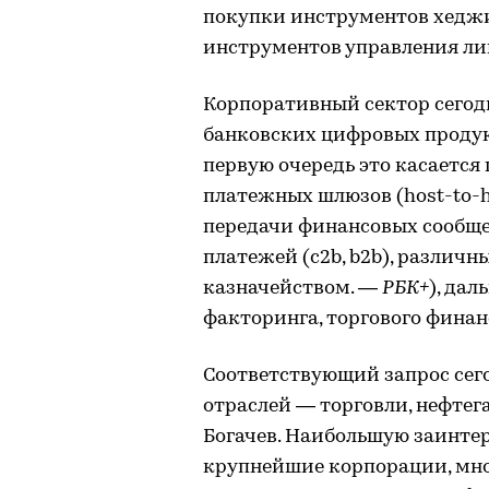
покупки инструментов хеджи
инструментов управления ли
Корпоративный сектор сегод
банковских цифровых продук
первую очередь это касаетс
платежных шлюзов (host-to-ho
передачи финансовых сообщ
платежей (c2b, b2b), различ
казначейством. —
РБК+
), да
факторинга, торгового финан
Соответствующий запрос сего
отраслей — торговли, нефтега
Богачев. Наибольшую заинтер
крупнейшие корпорации, мно