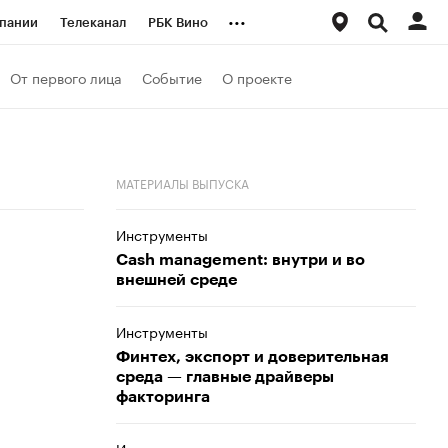
...
пании
Телеканал
РБК Вино
ациональные проекты
Город
От первого лица
Событие
О проекте
аншизы
Газета
ка
Бизнес
МАТЕРИАЛЫ ВЫПУСКА
Инструменты
Cash management: внутри и во
внешней среде
Инструменты
Финтех, экспорт и доверительная
среда — главные драйверы
факторинга