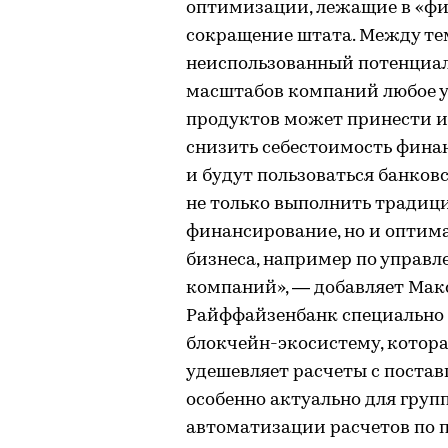
оптимизации, лежащие в «фи
сокращение штата. Между тем 
неиспользованный потенциал 
масштабов компаний любое 
продуктов может принести 
снизить себестоимость фина
и будут пользоваться банков
не только выполнить традиц
финансирование, но и оптим
бизнеса, например по управл
компаний», — добавляет Мак
Райффайзенбанк специально д
блокчейн-экосистему, котор
удешевляет расчеты с поста
особенно актуально для груп
автоматизации расчетов по 