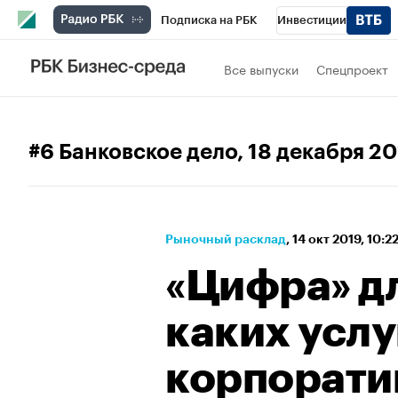
Подписка на РБК
Инвестиции
Спорт
Школа управления РБК
РБК 
Все выпуски
Спецпроект
Стиль
Крипто
РБК Бизнес-среда
Спецпроекты СПб
Конференции СПб
#6 Банковское дело
, 18 декабря 2
Технологии и медиа
Финансы
Рыно
Рыночный расклад
⁠,
14 окт 2019, 10:2
«Цифра» дл
каких услу
корпорати