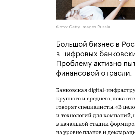
Фото: Getty Images Russia
Большой бизнес в Рос
в цифровых банковски
Проблему активно пы
финансовой отрасли.
Банковская digital-инфрастру
крупного и среднего, пока от
говорят специалисты. «В цел
и технологий для компаний, н
в начальной стадии формиро
на уровне планов и декларац