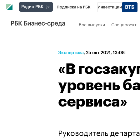
Подписка на РБК
Инвестиции
Спорт
Школа управления РБК
РБК 
Все выпуски
Спецпроект
Стиль
Крипто
РБК Бизнес-среда
Спецпроекты СПб
Конференции СПб
Экспертиза
⁠,
25 окт 2021, 13:08
Технологии и медиа
Финансы
Рыно
«В госзаку
уровень б
сервиса»
Руководитель департа