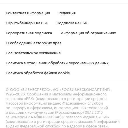
Контактная информация
Редакция
Скрыть баннеры на РБК
Подписка на РБК
Корпоративная подписка
Информация об ограничениях
О соблюдении авторских прав
Пользовательское соглашение
Политика в отношении обработки персональных данных
Политика обработки файлов cookie
© ООО «БИЗНЕСПРЕСС», АО «РОСБИЗНЕСКОНСАЛТИНГ»,
1995–2026
. Сообщения и материалы информационного
агентства «РБК» (свидетельство о регистрации средства
массовой информации выдано Федеральной службой
по надзору в сфере связи, информационных технологий
и массовых коммуникаций (Роскомнадзор) 09.12.2015
за номером ИА №ФС77-63848) и сетевого издания «РБК»
(свидетельство о регистрации средства массовой информации
выдано Федеральной службой по надзору в сфере связи,