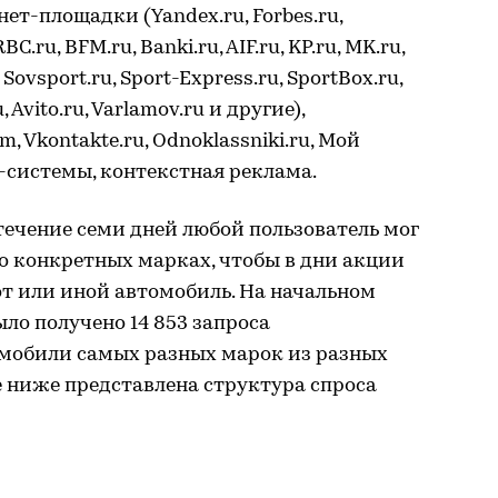
нет-площадки (Yandex.ru, Forbes.ru,
C.ru, BFM.ru, Banki.ru, AIF.ru, KP.ru, MK.ru,
, Sovsport.ru, Sport-Express.ru, SportBox.ru,
, Avito.ru, Varlamov.ru и другие),
, Vkontakte.ru, Odnoklassniki.ru, Мой
B-системы, контекстная реклама.
ечение семи дней любой пользователь мог
о конкретных марках, чтобы в дни акции
т или иной автомобиль. На начальном
ыло получено 14 853 запроса
омобили самых разных марок из разных
е ниже представлена структура спроса