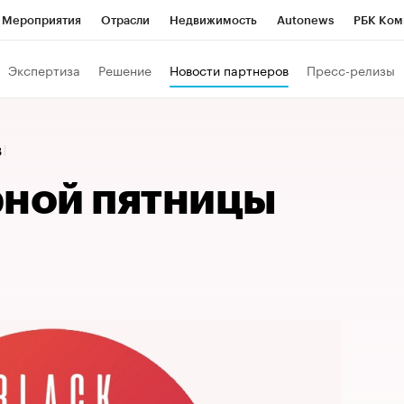
Мероприятия
Отрасли
Недвижимость
Autonews
РБК Ком
Образование
РБК Курсы
РБК Life
Тренды
Визионеры
Н
Экспертиза
Решение
Новости партнеров
Пресс-релизы
Дискуссионный клуб
Исследования
Кредитные рейтинги
Фр
Спецпроекты
Проверка контрагентов
Политика
Экономи
8
к наличной валюты
рной пятницы