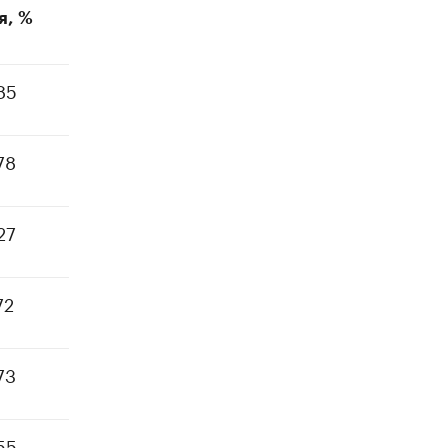
я, %
85
78
27
72
73
55