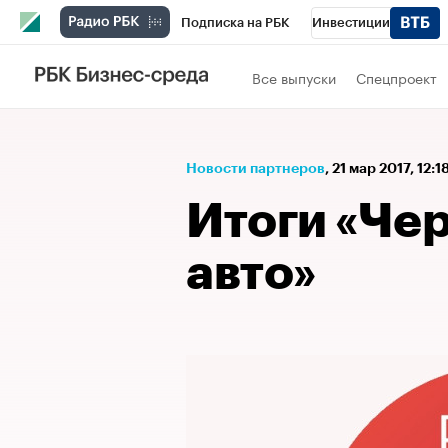
Подписка на РБК
Инвестиции
Спорт
Школа управления РБК
РБК 
Все выпуски
Спецпроект
Стиль
Крипто
РБК Бизнес-среда
Спецпроекты СПб
Конференции СПб
Новости партнеров
⁠,
21 мар 2017, 12:1
Технологии и медиа
Финансы
Рыно
Итоги «Че
авто»