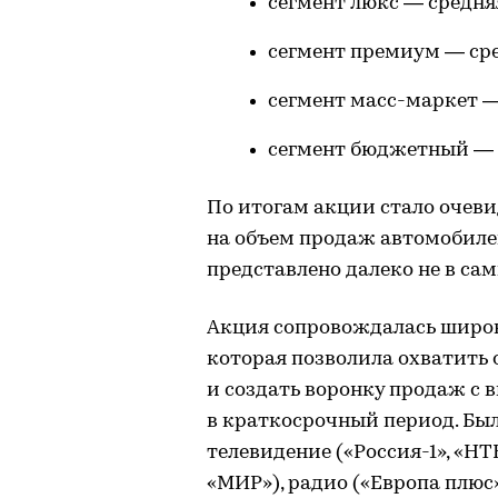
сегмент люкс — средняя
сегмент премиум — сред
сегмент масс-маркет — 
сегмент бюджетный — с
По итогам акции стало очеви
на объем продаж автомобилей
представлено далеко не в с
Акция сопровождалась широ
которая позволила охватить
и создать воронку продаж с 
в краткосрочный период. Бы
телевидение («Россия-1», «НТВ
«МИР»), радио («Европа плюс»