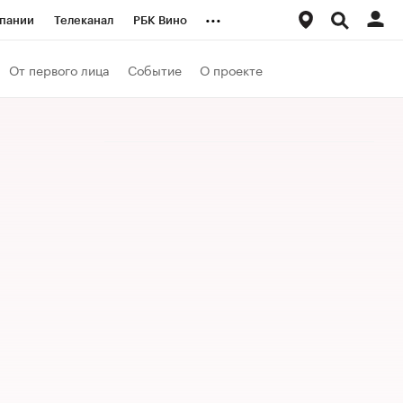
...
пании
Телеканал
РБК Вино
ациональные проекты
Город
От первого лица
Событие
О проекте
аншизы
Газета
ка
Бизнес