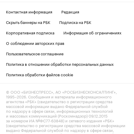
Контактная информация
Редакция
Скрыть баннеры на РБК
Подписка на РБК
Корпоративная подписка
Информация об ограничениях
О соблюдении авторских прав
Пользовательское соглашение
Политика в отношении обработки персональных данных
Политика обработки файлов cookie
© ООО «БИЗНЕСПРЕСС», АО «РОСБИЗНЕСКОНСАЛТИНГ»,
1995–2026
. Сообщения и материалы информационного
агентства «РБК» (свидетельство о регистрации средства
массовой информации выдано Федеральной службой
по надзору в сфере связи, информационных технологий
и массовых коммуникаций (Роскомнадзор) 09.12.2015
за номером ИА №ФС77-63848) и сетевого издания «РБК»
(свидетельство о регистрации средства массовой информации
выдано Федеральной службой по надзору в сфере связи,