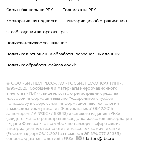
Скрыть баннеры на РБК
Подписка на РБК
Корпоративная подписка
Информация об ограничениях
О соблюдении авторских прав
Пользовательское соглашение
Политика в отношении обработки персональных данных
Политика обработки файлов cookie
© ООО «БИЗНЕСПРЕСС», АО «РОСБИЗНЕСКОНСАЛТИНГ»,
1995–2026
. Сообщения и материалы информационного
агентства «РБК» (свидетельство о регистрации средства
массовой информации выдано Федеральной службой
по надзору в сфере связи, информационных технологий
и массовых коммуникаций (Роскомнадзор) 09.12.2015
за номером ИА №ФС77-63848) и сетевого издания «РБК»
(свидетельство о регистрации средства массовой информации
выдано Федеральной службой по надзору в сфере связи,
информационных технологий и массовых коммуникаций
(Роскомнадзор) 03.12.2021 за номером ЭЛ №ФС77-82385)
сопровождаются пометкой «РБК».
letters@rbc.ru
18+