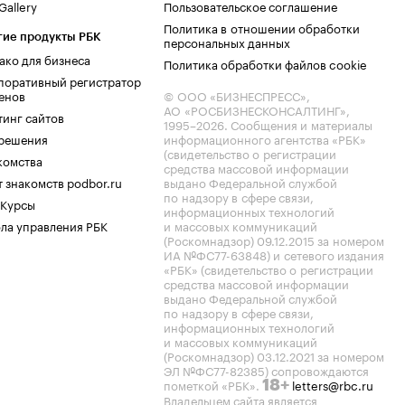
allery
Пользовательское соглашение
Политика в отношении обработки
гие продукты РБК
персональных данных
ако для бизнеса
Политика обработки файлов cookie
поративный регистратор
енов
© ООО «БИЗНЕСПРЕСС»,
АО «РОСБИЗНЕСКОНСАЛТИНГ»,
тинг сайтов
1995–2026
. Сообщения и материалы
.решения
информационного агентства «РБК»
(свидетельство о регистрации
комства
средства массовой информации
 знакомств podbor.ru
выдано Федеральной службой
по надзору в сфере связи,
 Курсы
информационных технологий
ла управления РБК
и массовых коммуникаций
(Роскомнадзор) 09.12.2015 за номером
ИА №ФС77-63848) и сетевого издания
«РБК» (свидетельство о регистрации
средства массовой информации
выдано Федеральной службой
по надзору в сфере связи,
информационных технологий
и массовых коммуникаций
(Роскомнадзор) 03.12.2021 за номером
ЭЛ №ФС77-82385) сопровождаются
пометкой «РБК».
letters@rbc.ru
18+
Владельцем сайта является