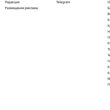
Редакция
Telegram
О
Размещение рекламы
Б
В
К
К
Н
П
Р
Т
Т
Ч
К
К
М
П