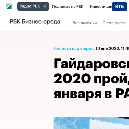
Подписка на РБК
Инвестиции
Спорт
Школа управления РБК
РБК 
Все выпуски
Спецпроект
Стиль
Крипто
РБК Бизнес-среда
Спецпроекты СПб
Конференции СПб
Новости партнеров
⁠,
13 янв 2020, 11:
Технологии и медиа
Финансы
Рыно
Гайдаровс
2020 прой
января в 