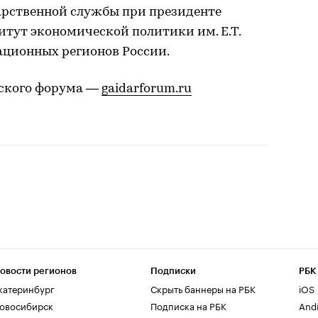
дарственной службы при президенте
тут экономической политики им. Е.Т.
ационных регионов России.
ского форума —
gaidarforum.ru
овости регионов
Подписки
РБК
катеринбург
Скрыть баннеры на РБК
iOS
овосибирск
Подписка на РБК
And