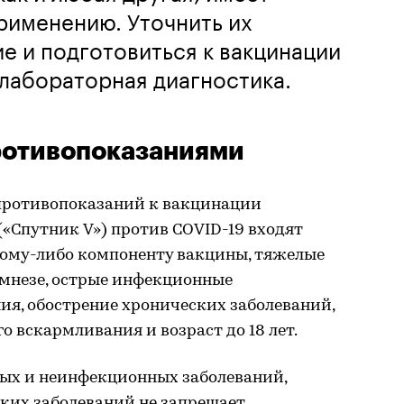
рименению. Уточнить их
ие и подготовиться к вакцинации
лабораторная диагностика.
ротивопоказаниями
противопоказаний к вакцинации
«Спутник V») против COVID-19 входят
кому-либо компоненту вакцины, тяжелые
амнезе, острые инфекционные
ия, обострение хронических заболеваний,
о вскармливания и возраст до 18 лет.
ых и неинфекционных заболеваний,
ских заболеваний не запрещает