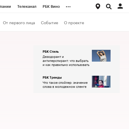
...
пании
Телеканал
РБК Вино
ациональные проекты
Город
От первого лица
Событие
О проекте
аншизы
Газета
ка
Бизнес
РБК Стиль
Дезодорант и
антиперспирант: что выбрать
и как правильно использовать
РБК Тренды
Что такое спойлер: значение
слова в молодежном сленге