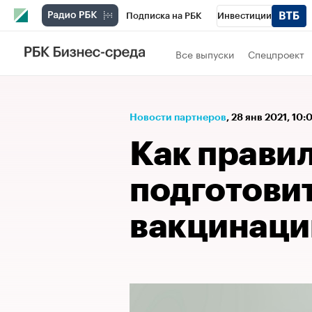
Подписка на РБК
Инвестиции
Спорт
Школа управления РБК
РБК 
Все выпуски
Спецпроект
Стиль
Крипто
РБК Бизнес-среда
Спецпроекты СПб
Конференции СПб
Новости партнеров
⁠,
28 янв 2021, 10:
Технологии и медиа
Финансы
Рыно
Как прави
подготовит
вакцинаци