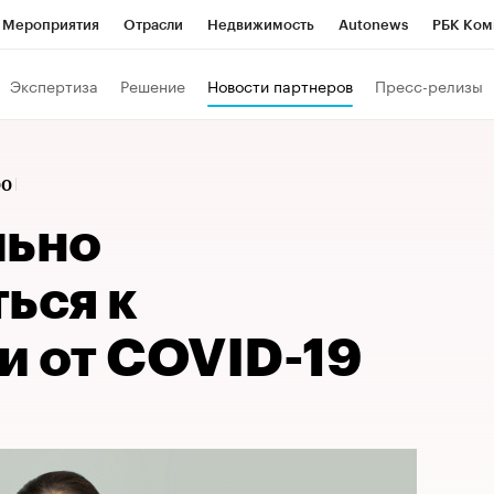
Мероприятия
Отрасли
Недвижимость
Autonews
РБК Ком
Образование
РБК Курсы
РБК Life
Тренды
Визионеры
Н
Экспертиза
Решение
Новости партнеров
Пресс-релизы
Дискуссионный клуб
Исследования
Кредитные рейтинги
Фр
Спецпроекты
Проверка контрагентов
Политика
Экономи
00
к наличной валюты
льно
ься к
и от COVID-19