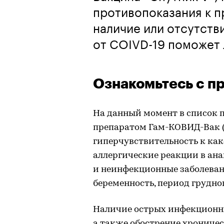
противопоказания к п
наличие или отсутств
от COIVD-19 поможет 
Ознакомьтесь с п
На данный момент в список 
препаратом Гам-КОВИД-Вак (
гиперчувствительность к ка
аллергические реакции в ан
и неинфекционные заболеван
беременность, период грудног
Наличие острых инфекционн
а также обострение хрониче