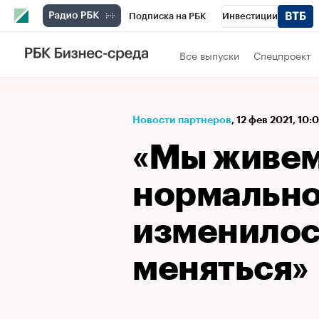
Подписка на РБК
Инвестиции
Школа управления РБК
РБК Образова
Все выпуски
Спецпроект
РБК Бизнес-среда
Дискуссионный клу
Спецпроекты
Проверка контрагентов
Новости партнеров
⁠,
12 фев 2021, 10:
«Мы живем
нормально
изменилос
меняться»