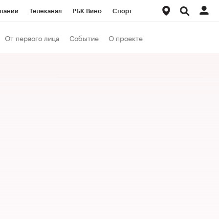
пании
Телеканал
РБК Вино
Спорт
ые проекты
Город
Стиль
Крипто
От первого лица
Событие
О проекте
Спецпроекты СПб
Конференции СПб
ансы
Рынок наличной валюты