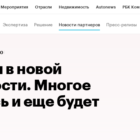
Мероприятия
Отрасли
Недвижимость
Autonews
РБК Ком
ние
РБК Курсы
РБК Life
Тренды
Визионеры
Национальн
Экспертиза
Решение
Новости партнеров
Пресс-релизы
б
Исследования
Кредитные рейтинги
Франшизы
Газета
Политика
Экономика
Бизнес
Технологии и медиа
Фин
00
 в новой
сти. Многое
ь и еще будет