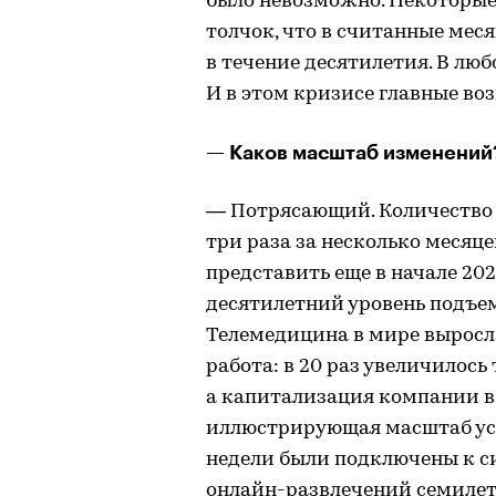
было невозможно. Некоторые
толчок, что в считанные мес
в течение десятилетия. В лю
И в этом кризисе главные в
— Каков масштаб изменений
— Потрясающий. Количество 
три раза за несколько месяце
представить еще в начале 202
десятилетний уровень подъем
Телемедицина в мире выросла
работа: в 20 раз увеличилось
а капитализация компании в 
иллюстрирующая масштаб уско
недели были подключены к си
онлайн-развлечений семилетн