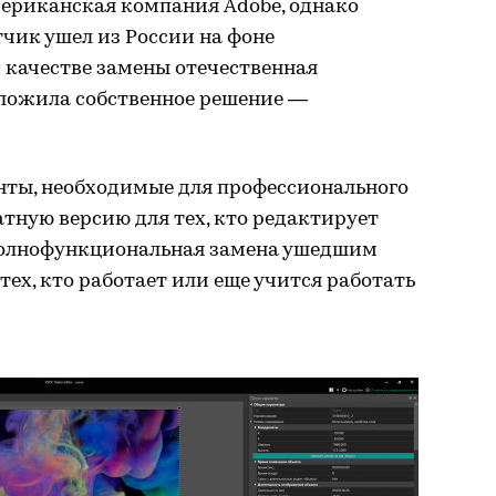
мериканская компания Adobe, однако
тчик ушел из России на фоне
 качестве замены отечественная
ложила собственное решение —
нты, необходимые для профессионального
атную версию для тех, кто редактирует
о полнофункциональная замена ушедшим
ех, кто работает или еще учится работать