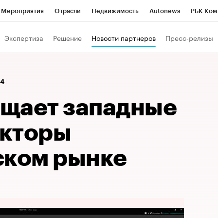
Мероприятия
Отрасли
Недвижимость
Autonews
РБК Ком
Образование
РБК Курсы
РБК Life
Тренды
Визионеры
Н
Экспертиза
Решение
Новости партнеров
Пресс-релизы
Дискуссионный клуб
Исследования
Кредитные рейтинги
Фр
Спецпроекты
Проверка контрагентов
Политика
Экономи
44
к наличной валюты
щает западные
акторы
ском рынке