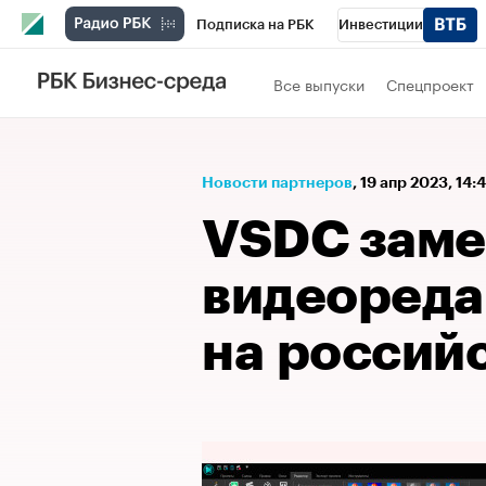
Подписка на РБК
Инвестиции
Спорт
Школа управления РБК
РБК 
Все выпуски
Спецпроект
Стиль
Крипто
РБК Бизнес-среда
Спецпроекты СПб
Конференции СПб
Новости партнеров
⁠,
19 апр 2023, 14:
Технологии и медиа
Финансы
Рыно
VSDC заме
видеоред
на россий