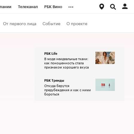
...
пании
Телеканал
РБК Вино
ациональные проекты
Город
От первого лица
Событие
О проекте
аншизы
Газета
ка
Бизнес
РБК Life
В моде неидеальные ткани:
как поношенность стала
признаком хорошего вкуса
РБК Тренды
Откуда берутся
предубеждения и как с ними
бороться