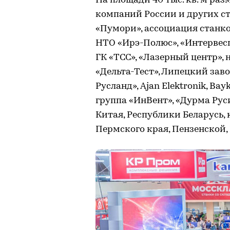
На площади 40 тыс. кв. м р
компаний России и других с
«Пумори», ассоциация станк
НТО «Ирэ-Полюс», «Интервесп
ГК «ТСС», «Лазерный центр»
«Дельта-Тест», Липецкий заво
Русланд», Ajan Elektronik, Ba
группа «ИнВент», «Дурма Рус
Китая, Республики Беларусь,
Пермского края, Пензенской,