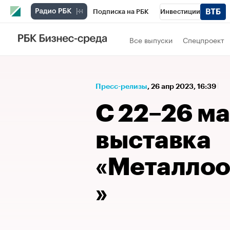
Подписка на РБК
Инвестиции
Спорт
Школа управления РБК
РБК 
Все выпуски
Спецпроект
Стиль
Крипто
РБК Бизнес-среда
Спецпроекты СПб
Конференции СПб
Пресс-релизы
⁠,
26 апр 2023, 16:39
Технологии и медиа
Финансы
Рыно
С 22–26 ма
выставка
«Металлоо
»