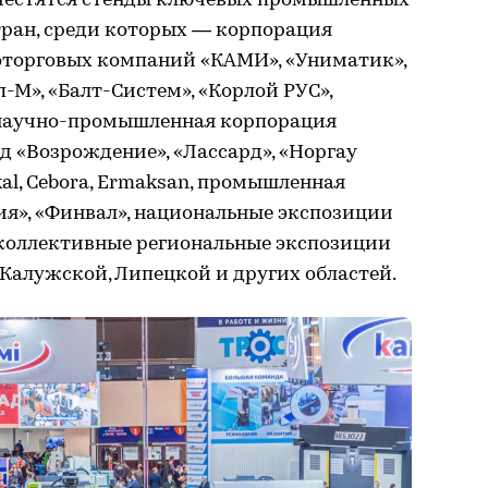
азместятся стенды ключевых промышленных
тран, среди которых — корпорация
оторговых компаний «КАМИ», «Униматик»,
-М», «Балт-Систем», «Корлой РУС»,
, научно-промышленная корпорация
д «Возрождение», «Лассард», «Норгау
ykal, Cebora, Ermaksan, промышленная
ия», «Финвал», национальные экспозиции
 коллективные региональные экспозиции
 Калужской, Липецкой и других областей.