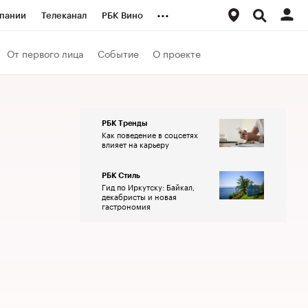
...
пании
Телеканал
РБК Вино
ациональные проекты
Город
От первого лица
Событие
О проекте
аншизы
Газета
ка
Бизнес
РБК Тренды
Как поведение в соцсетях
влияет на карьеру
РБК Стиль
Гид по Иркутску: Байкал,
декабристы и новая
гастрономия