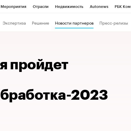
Мероприятия
Отрасли
Недвижимость
Autonews
РБК Ком
Образование
РБК Курсы
РБК Life
Тренды
Визионеры
Н
Экспертиза
Решение
Новости партнеров
Пресс-релизы
Дискуссионный клуб
Исследования
Кредитные рейтинги
Фр
Спецпроекты
Проверка контрагентов
Политика
Экономи
к наличной валюты
я пройдет
бработка-2023