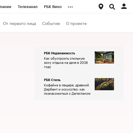
...
пании
Телеканал
РБК Вино
ациональные проекты
Город
От первого лица
Событие
О проекте
аншизы
Газета
ка
Бизнес
РБК Недвижимость
Как обустроить стильную
зону отдыха на даче в 2026
году
РБК Стиль
Кофейня в пещере, древний
Дербент и искусство: как
познакомиться с Дагестаном