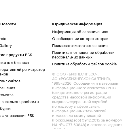
 Новости
Юридическая информация
Информация об ограничениях
roid
О соблюдении авторских прав
allery
Пользовательское соглашение
Политика в отношении обработки
гие продукты РБК
персональных данных
ако для бизнеса
Политика обработки файлов cookie
поративный регистратор
енов
© ООО «БИЗНЕСПРЕСС»,
АО «РОСБИЗНЕСКОНСАЛТИНГ»,
тинг сайтов
1995–2026
. Сообщения и материалы
.решения
информационного агентства «РБК»
(свидетельство о регистрации
комства
средства массовой информации
 знакомств podbor.ru
выдано Федеральной службой
по надзору в сфере связи,
 Курсы
информационных технологий
ла управления РБК
и массовых коммуникаций
(Роскомнадзор) 09.12.2015 за номером
ИА №ФС77-63848) и сетевого издания
«РБК» (свидетельство о регистрации