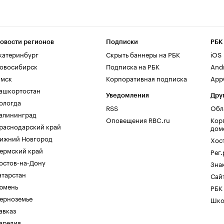
овости регионов
Подписки
РБК
катеринбург
Скрыть баннеры на РБК
iOS
овосибирск
Подписка на РБК
And
мск
Корпоративная подписка
AppG
ашкортостан
Уведомления
Дру
ологда
RSS
Обл
алининград
Оповещения RBC.ru
Кор
раснодарский край
дом
ижний Новгород
Хос
ермский край
Рег
остов-на-Дону
Зна
атарстан
Сайт
юмень
РБК
ерноземье
Шко
авказ
арелия