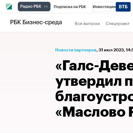
Подписка на РБК
Инвестиции
Спорт
Школа управления РБК
РБК 
Все выпуски
Спецпроект
Стиль
Крипто
РБК Бизнес-среда
Спецпроекты СПб
Конференции СПб
Новости партнеров
⁠,
31 июл 2023, 14:
Технологии и медиа
Финансы
Рыно
«Галс-Дев
утвердил 
благоустр
«Маслово F