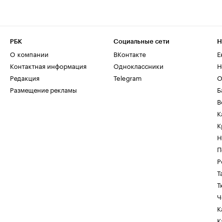
РБК
Социальные сети
Н
О компании
ВКонтакте
Е
Контактная информация
Одноклассники
Н
Редакция
Telegram
О
Размещение рекламы
Б
В
К
К
Н
П
Р
Т
Т
Ч
К
К