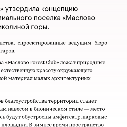
» утвердила концепцию
миального поселка «Маслово
иколиной горы.
нства, спроектированные ведущим бюро
таров.
ва «Маслово Forest Club» лежат природные
 естественную красоту окружающего
вной материал малых архитектурных
в благоустройства территории станет
вым навесом в бионическом стиле — место
есь будут обустроены амфитеатр, парковые
я площадки. В зимнее время пространство