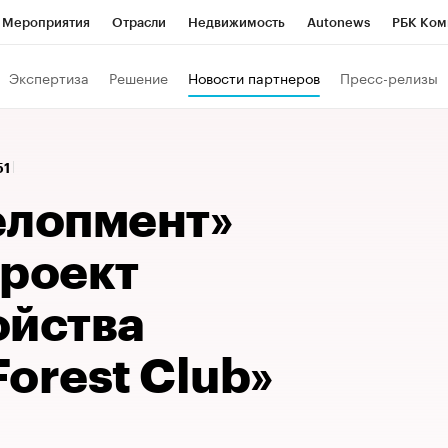
Мероприятия
Отрасли
Недвижимость
Autonews
РБК Ком
Образование
РБК Курсы
РБК Life
Тренды
Визионеры
Н
Экспертиза
Решение
Новости партнеров
Пресс-релизы
Дискуссионный клуб
Исследования
Кредитные рейтинги
Фр
Спецпроекты
Проверка контрагентов
Политика
Экономи
51
к наличной валюты
елопмент»
проект
ойства
orest Club»