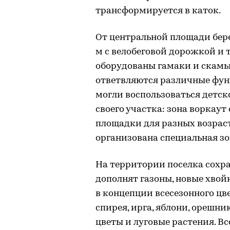
трансформируется в каток.
От центральной площади бер
м с велобеговой дорожкой и 
оборудованы гамаки и скамьи
ответвляются различные фун
могли воспользоваться детс
своего участка: зона воркаут
площадки для разных возраст
организована специальная зо
На территории поселка сохра
дополнят газоны, новые хвой
в концепции всесезонного цв
спирея, ирга, яблони, орешни
цветы и луговые растения. В