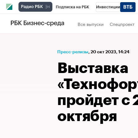
Подписка на РБК
Инвестиции
Спорт
Школа управления РБК
РБК 
Все выпуски
Спецпроект
Стиль
Крипто
РБК Бизнес-среда
Спецпроекты СПб
Конференции СПб
Пресс-релизы
⁠,
20 окт 2023, 14:24
Технологии и медиа
Финансы
Рыно
Выставка
«Технофор
пройдет с 
октября