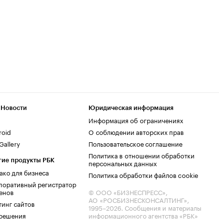
 Новости
Юридическая информация
Информация об ограничениях
roid
О соблюдении авторских прав
allery
Пользовательское соглашение
Политика в отношении обработки
гие продукты РБК
персональных данных
ако для бизнеса
Политика обработки файлов cookie
поративный регистратор
енов
© ООО «БИЗНЕСПРЕСС»,
АО «РОСБИЗНЕСКОНСАЛТИНГ»,
тинг сайтов
1995–2026
. Сообщения и материалы
.решения
информационного агентства «РБК»