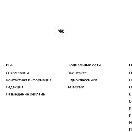
РБК
Социальные сети
Н
О компании
ВКонтакте
Е
Контактная информация
Одноклассники
Н
Редакция
Telegram
О
Размещение рекламы
Б
В
К
К
Н
П