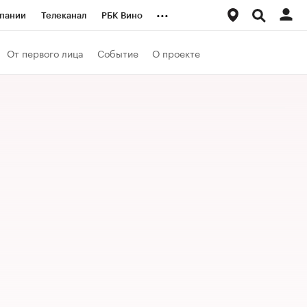
...
пании
Телеканал
РБК Вино
ациональные проекты
Город
От первого лица
Событие
О проекте
аншизы
Газета
ка
Бизнес