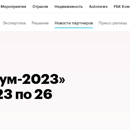
Мероприятия
Отрасли
Недвижимость
Autonews
РБК Ком
Образование
РБК Курсы
РБК Life
Тренды
Визионеры
Н
Экспертиза
Решение
Новости партнеров
Пресс-релизы
Дискуссионный клуб
Исследования
Кредитные рейтинги
Фр
Спецпроекты
Проверка контрагентов
Политика
Экономи
к наличной валюты
ум-2023»
23 по 26