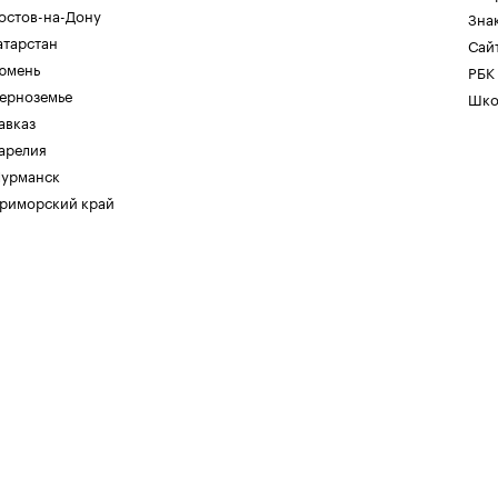
остов-на-Дону
Зна
атарстан
Сайт
юмень
РБК
ерноземье
Шко
авказ
арелия
урманск
риморский край