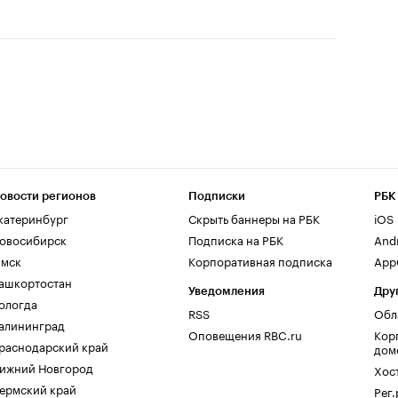
овости регионов
Подписки
РБК
катеринбург
Скрыть баннеры на РБК
iOS
овосибирск
Подписка на РБК
And
мск
Корпоративная подписка
AppG
ашкортостан
Уведомления
Дру
ологда
RSS
Обл
алининград
Оповещения RBC.ru
Кор
раснодарский край
дом
ижний Новгород
Хос
ермский край
Рег