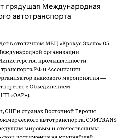
ет грядущая Международная
ого автотранспорта
ет в столичном МВЦ «Крокус Экспо» 05–
 Международной организации
 Министерства промышленности
 транспорта РФ и Ассоциации
 Организатор знакового мероприятия —
ртнерстве с Объединением
(НП «ОАР»).
и, СНГ и странах Восточной Европы
оммерческого автотранспорта, COMTRANS
 ведущим мировым и отечественным
 свои достижения на крупнейшей