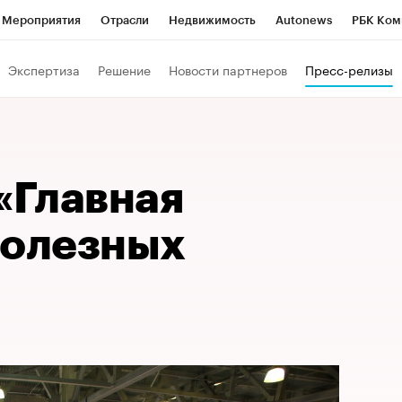
Мероприятия
Отрасли
Недвижимость
Autonews
РБК Ком
Образование
РБК Курсы
РБК Life
Тренды
Визионеры
Н
Экспертиза
Решение
Новости партнеров
Пресс-релизы
Дискуссионный клуб
Исследования
Кредитные рейтинги
Фр
Спецпроекты
Проверка контрагентов
Политика
Экономи
к наличной валюты
«Главная
полезных