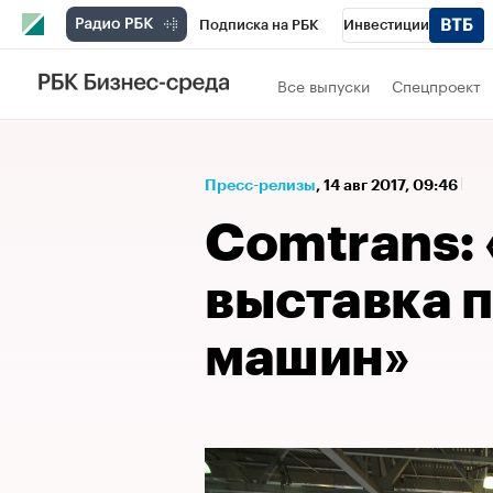
Подписка на РБК
Инвестиции
Спорт
Школа управления РБК
РБК 
Все выпуски
Спецпроект
Стиль
Крипто
РБК Бизнес-среда
Спецпроекты СПб
Конференции СПб
Пресс-релизы
⁠,
14 авг 2017, 09:46
Технологии и медиа
Финансы
Рыно
Comtrans: 
выставка 
машин»