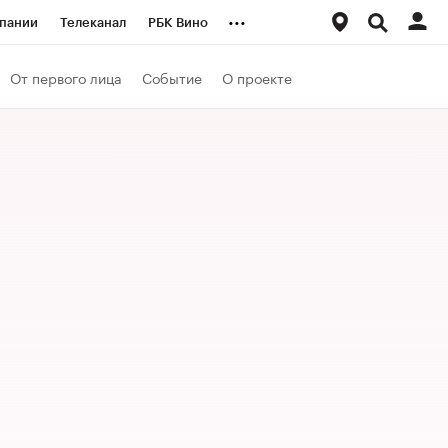
...
пании
Телеканал
РБК Вино
ациональные проекты
Город
От первого лица
Событие
О проекте
аншизы
Газета
ка
Бизнес