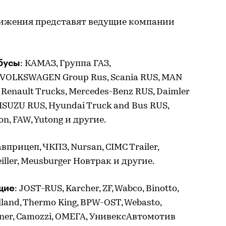
тижения представят ведущие компании
бусы
: КАМАЗ, Группа ГАЗ,
, VOLKSWAGEN Group Rus, Scania RUS, МАN
, Renault Trucks, Mercedes-Benz RUS, Daimler
, ISUZU RUS, Hyundai Truck and Bus RUS,
on, FAW, Yutong и другие.
авприцеп, ЧКПЗ, Nursan, CIMC Trailer,
eiller, Meusburger Новтрак и другие.
щие
: JOST-RUS, Karcher, ZF, Wabco, Binotto,
land, Thermo King, BPW-OST, Webasto,
rner, Camozzi, ОМЕГА, УнивексАвтомотив