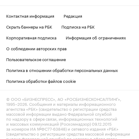
Контактная информация
Редакция
Скрыть баннеры на РБК
Подписка на РБК
Корпоративная подписка
Информация об ограничениях
О соблюдении авторских прав
Пользовательское соглашение
Политика в отношении обработки персональных данных
Политика обработки файлов cookie
© ООО «БИЗНЕСПРЕСС», АО «РОСБИЗНЕСКОНСАЛТИНГ»,
1995–2026
. Сообщения и материалы информационного
агентства «РБК» (свидетельство о регистрации средства
массовой информации выдано Федеральной службой
по надзору в сфере связи, информационных технологий
и массовых коммуникаций (Роскомнадзор) 09.12.2015
за номером ИА №ФС77-63848) и сетевого издания «РБК»
(свидетельство о регистрации средства массовой информации
выдано Федеральной службой по надзору в сфере связи,