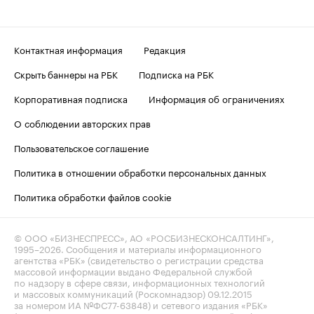
Контактная информация
Редакция
Скрыть баннеры на РБК
Подписка на РБК
Корпоративная подписка
Информация об ограничениях
О соблюдении авторских прав
Пользовательское соглашение
Политика в отношении обработки персональных данных
Политика обработки файлов cookie
© ООО «БИЗНЕСПРЕСС», АО «РОСБИЗНЕСКОНСАЛТИНГ»,
1995–2026
. Сообщения и материалы информационного
агентства «РБК» (свидетельство о регистрации средства
массовой информации выдано Федеральной службой
по надзору в сфере связи, информационных технологий
и массовых коммуникаций (Роскомнадзор) 09.12.2015
за номером ИА №ФС77-63848) и сетевого издания «РБК»