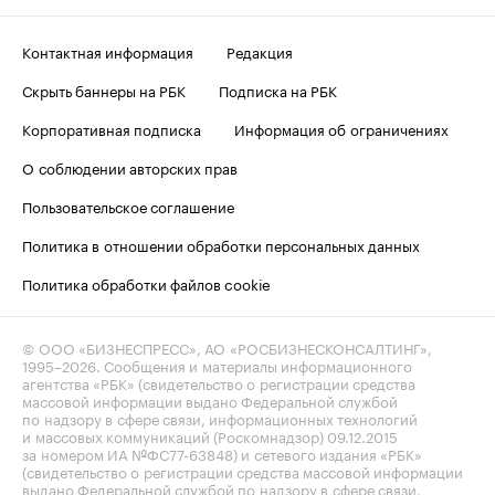
Контактная информация
Редакция
Скрыть баннеры на РБК
Подписка на РБК
Корпоративная подписка
Информация об ограничениях
О соблюдении авторских прав
Пользовательское соглашение
Политика в отношении обработки персональных данных
Политика обработки файлов cookie
© ООО «БИЗНЕСПРЕСС», АО «РОСБИЗНЕСКОНСАЛТИНГ»,
1995–2026
. Сообщения и материалы информационного
агентства «РБК» (свидетельство о регистрации средства
массовой информации выдано Федеральной службой
по надзору в сфере связи, информационных технологий
и массовых коммуникаций (Роскомнадзор) 09.12.2015
за номером ИА №ФС77-63848) и сетевого издания «РБК»
(свидетельство о регистрации средства массовой информации
выдано Федеральной службой по надзору в сфере связи,