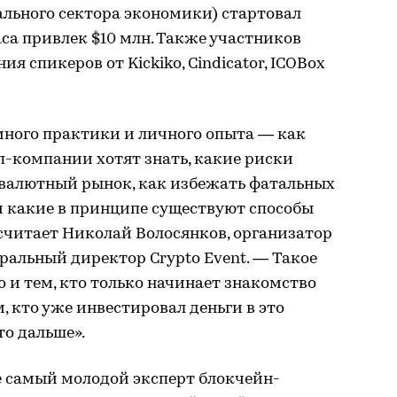
ального сектора экономики) стартовал
аса привлек $10 млн. Также участников
 спикеров от Kickiko, Cindicator, ICOBox
много практики и личного опыта — как
п-компании хотят знать, какие риски
овалютный рынок, как избежать фатальных
и какие в принципе существуют способы
считает Николай Волосянков, организатор
альный директор Crypto Event. — Такое
 и тем, кто только начинает знакомство
м, кто уже инвестировал деньги в это
то дальше».
е самый молодой эксперт блокчейн-