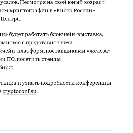
усалов. Несмотря на свой юный возраст
лем криптографии в «Кибер России»
оЦентра.
и» будет работать блокчейн-выставка,
комиться с представителями
окчейн-платформ, поставщиками «железа»
ми ПО, посетить стенды
бирж.
стника и узнать подробности конференции
е
cryptoconf.su
.