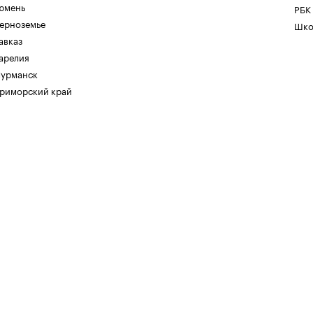
юмень
РБК
ерноземье
Шко
авказ
арелия
урманск
риморский край