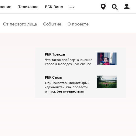
...
пании
Телеканал
РБК Вино
ациональные проекты
Город
От первого лица
Событие
О проекте
аншизы
Газета
ка
Бизнес
РБК Тренды
Что такое спойлер: значение
слова в молодежном сленге
РБК Стиль
Одиночество, монастырь и
«дача-вита»: как провести
отпуск без путешествия