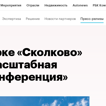
Мероприятия
Отрасли
Недвижимость
Autonews
РБК Ком
Образование
РБК Курсы
РБК Life
Тренды
Визионеры
Н
Экспертиза
Решение
Новости партнеров
Пресс-релизы
Дискуссионный клуб
Исследования
Кредитные рейтинги
Фр
Спецпроекты
Проверка контрагентов
Политика
Экономи
к наличной валюты
рке «Сколково»
асштабная
нференция»