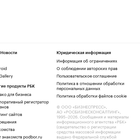
 Новости
Юридическая информация
Информация об ограничениях
roid
О соблюдении авторских прав
allery
Пользовательское соглашение
Политика в отношении обработки
гие продукты РБК
персональных данных
ако для бизнеса
Политика обработки файлов cookie
поративный регистратор
енов
© ООО «БИЗНЕСПРЕСС»,
АО «РОСБИЗНЕСКОНСАЛТИНГ»,
тинг сайтов
1995–2026
. Сообщения и материалы
.решения
информационного агентства «РБК»
(свидетельство о регистрации
комства
средства массовой информации
 знакомств podbor.ru
выдано Федеральной службой