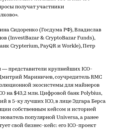
просы получат участники
лково».
ина Сидоренко (Госдума РФ), Владислав
в (InvestBazar & CryptoBazar Funds),
нк Crypterium, PayQR и Workle), Петр
 — представители крупнейших ICO-
 Дмитрий Мариничев, соучредитель RMC
еволюционной экосистемы для майнеров
O на $43,2 млн. Цифровой банк Polybius,
й в 5-ку лучших ICO, в лице Эдгара Берса
нции собственным кейсом и историей
снователь популярной Universa, а ранее
тует свой бизнес-кейс: его ICO-проект