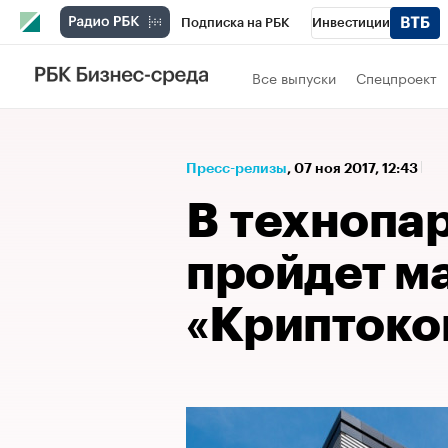
Подписка на РБК
Инвестиции
Спорт
Школа управления РБК
РБК 
Все выпуски
Спецпроект
Стиль
Крипто
РБК Бизнес-среда
Спецпроекты СПб
Конференции СПб
Пресс-релизы
⁠,
07 ноя 2017, 12:43
Технологии и медиа
Финансы
Рыно
В технопа
пройдет м
«Криптоко