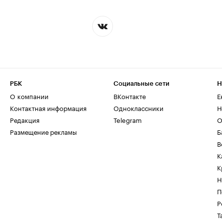
РБК
Социальные сети
Н
О компании
ВКонтакте
Е
Контактная информация
Одноклассники
Н
Редакция
Telegram
О
Размещение рекламы
Б
В
К
К
Н
П
Р
Т