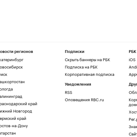
овости регионов
Подписки
РБК
катеринбург
Скрыть баннеры на РБК
iOS
овосибирск
Подписка на РБК
And
мск
Корпоративная подписка
AppG
ашкортостан
Уведомления
Дру
ологда
RSS
Обл
алининград
Оповещения RBC.ru
Кор
раснодарский край
дом
ижний Новгород
Хос
ермский край
Рег
остов-на-Дону
Зна
атарстан
Сайт