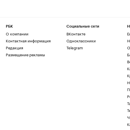
РБК
Социальные сети
Н
О компании
ВКонтакте
Е
Контактная информация
Одноклассники
Н
Редакция
Telegram
О
Размещение рекламы
Б
В
К
К
Н
П
Р
Т
Т
Ч
К