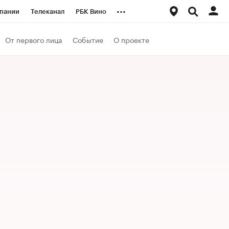
...
пании
Телеканал
РБК Вино
ациональные проекты
Город
От первого лица
Событие
О проекте
аншизы
Газета
ка
Бизнес