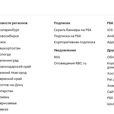
овости регионов
Подписки
РБК
катеринбург
Скрыть баннеры на РБК
iOS
овосибирск
Подписка на РБК
And
мск
Корпоративная подписка
AppG
ашкортостан
Уведомления
Дру
ологда
RSS
Обл
алининград
Оповещения RBC.ru
Кор
раснодарский край
дом
ижний Новгород
Хос
ермский край
Рег
остов-на-Дону
Зна
атарстан
Сайт
юмень
РБК
ерноземье
Шко
авказ