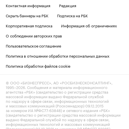
Контактная информация
Редакция
Скрыть баннеры на РБК
Подписка на РБК
Корпоративная подписка
Информация об ограничениях
О соблюдении авторских прав
Пользовательское соглашение
Политика в отношении обработки персональных данных
Политика обработки файлов cookie
© ООО «БИЗНЕСПРЕСС», АО «РОСБИЗНЕСКОНСАЛТИНГ»,
1995–2026
. Сообщения и материалы информационного
агентства «РБК» (свидетельство о регистрации средства
массовой информации выдано Федеральной службой
по надзору в сфере связи, информационных технологий
и массовых коммуникаций (Роскомнадзор) 09.12.2015
за номером ИА №ФС77-63848) и сетевого издания «РБК»
(свидетельство о регистрации средства массовой информации
выдано Федеральной службой по надзору в сфере связи,
информационных технологий и массовых коммуникаций
(Роскомнадзор) 03.12.2021 за номером ЭЛ №ФС77-82385)