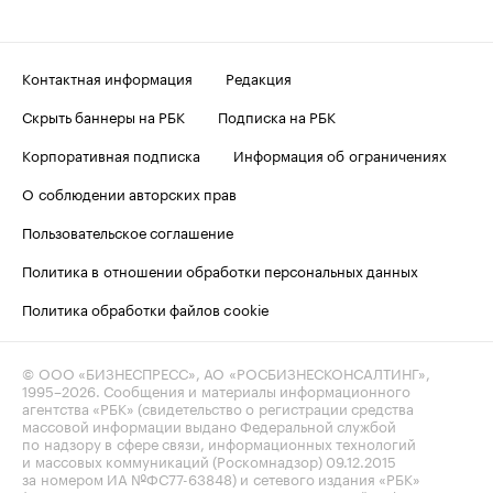
Контактная информация
Редакция
Скрыть баннеры на РБК
Подписка на РБК
Корпоративная подписка
Информация об ограничениях
О соблюдении авторских прав
Пользовательское соглашение
Политика в отношении обработки персональных данных
Политика обработки файлов cookie
© ООО «БИЗНЕСПРЕСС», АО «РОСБИЗНЕСКОНСАЛТИНГ»,
1995–2026
. Сообщения и материалы информационного
агентства «РБК» (свидетельство о регистрации средства
массовой информации выдано Федеральной службой
по надзору в сфере связи, информационных технологий
и массовых коммуникаций (Роскомнадзор) 09.12.2015
за номером ИА №ФС77-63848) и сетевого издания «РБК»