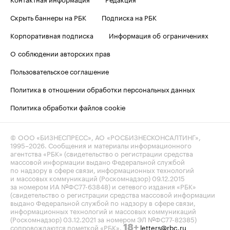
Скрыть баннеры на РБК
Подписка на РБК
Корпоративная подписка
Информация об ограничениях
О соблюдении авторских прав
Пользовательское соглашение
Политика в отношении обработки персональных данных
Политика обработки файлов cookie
© ООО «БИЗНЕСПРЕСС», АО «РОСБИЗНЕСКОНСАЛТИНГ»,
1995–2026
. Сообщения и материалы информационного
агентства «РБК» (свидетельство о регистрации средства
массовой информации выдано Федеральной службой
по надзору в сфере связи, информационных технологий
и массовых коммуникаций (Роскомнадзор) 09.12.2015
за номером ИА №ФС77-63848) и сетевого издания «РБК»
(свидетельство о регистрации средства массовой информации
выдано Федеральной службой по надзору в сфере связи,
информационных технологий и массовых коммуникаций
(Роскомнадзор) 03.12.2021 за номером ЭЛ №ФС77-82385)
сопровождаются пометкой «РБК».
letters@rbc.ru
18+