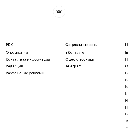
РБК
Социальные сети
Н
О компании
ВКонтакте
Е
Контактная информация
Одноклассники
Н
Редакция
Telegram
О
Размещение рекламы
Б
В
К
К
Н
П
Р
Т
Т