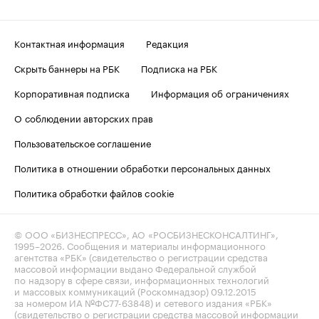
Контактная информация
Редакция
Скрыть баннеры на РБК
Подписка на РБК
Корпоративная подписка
Информация об ограничениях
О соблюдении авторских прав
Пользовательское соглашение
Политика в отношении обработки персональных данных
Политика обработки файлов cookie
© ООО «БИЗНЕСПРЕСС», АО «РОСБИЗНЕСКОНСАЛТИНГ»,
1995–2026
. Сообщения и материалы информационного
агентства «РБК» (свидетельство о регистрации средства
массовой информации выдано Федеральной службой
по надзору в сфере связи, информационных технологий
и массовых коммуникаций (Роскомнадзор) 09.12.2015
за номером ИА №ФС77-63848) и сетевого издания «РБК»
(свидетельство о регистрации средства массовой информации