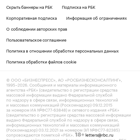
Скрыть баннеры на РБК
Подписка на РБК
Корпоративная подписка
Информация об ограничениях
О соблюдении авторских прав
Пользовательское соглашение
Политика в отношении обработки персональных данных
Политика обработки файлов cookie
© ООО «БИЗНЕСПРЕСС», АО «РОСБИЗНЕСКОНСАЛТИНГ»,
1995–2026
. Сообщения и материалы информационного
агентства «РБК» (свидетельство о регистрации средства
массовой информации выдано Федеральной службой
по надзору в сфере связи, информационных технологий
и массовых коммуникаций (Роскомнадзор) 09.12.2015
за номером ИА №ФС77-63848) и сетевого издания «РБК»
(свидетельство о регистрации средства массовой информации
выдано Федеральной службой по надзору в сфере связи,
информационных технологий и массовых коммуникаций
(Роскомнадзор) 03.12.2021 за номером ЭЛ №ФС77-82385)
сопровождаются пометкой «РБК».
letters@rbc.ru
18+
Владельцем сайта является информационное агентство «РБК».