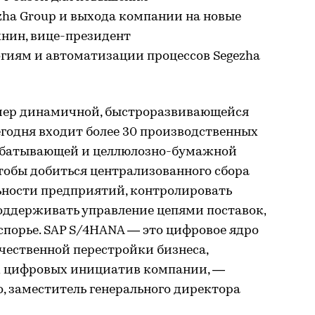
zha Group и выхода компании на новые
хнин, вице-президент
иям и автоматизации процессов Segezha
имер динамичной, быстроразвивающейся
егодня входит более 30 производственных
рабатывающей и целлюлозно-бумажной
тобы добиться централизованного сбора
льности предприятий, контролировать
оддерживать управление цепями поставок,
спорье. SAP S/4HANA — это цифровое ядро
ачественной перестройки бизнеса,
х цифровых инициатив компании, —
 заместитель генерального директора