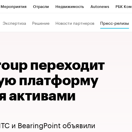
Мероприятия
Отрасли
Недвижимость
Autonews
РБК Ком
Образование
РБК Курсы
РБК Life
Тренды
Визионеры
Н
Экспертиза
Решение
Новости партнеров
Пресс-релизы
Дискуссионный клуб
Исследования
Кредитные рейтинги
Фр
Спецпроекты
Проверка контрагентов
Политика
Экономи
к наличной валюты
roup переходит
ую платформу
 активами​
ТС и BearingPoint объявили