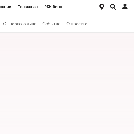
...
пании
Телеканал
РБК Вино
ациональные проекты
Город
От первого лица
Событие
О проекте
аншизы
Газета
ка
Бизнес