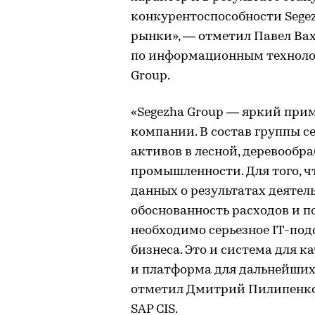
конкурентоспособности Sege
рынки», — отметил Павел Ва
по информационным технолог
Group.
«Segezha Group — яркий пр
компании. В состав группы с
активов в лесной, деревооб
промышленности. Для того, ч
данных о результатах деяте
обоснованность расходов и п
необходимо серьезное IT-под
бизнеса. Это и система для к
и платформа для дальнейши
отметил Дмитрий Пилипенко,
SAP CIS.