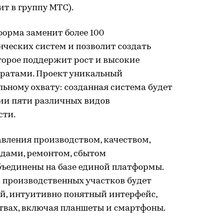
т в группу МТС).
форма заменит более 100
ческих систем и позволит создать
торое поддержит рост и высокие
тратами. Проект уникальный
ьному охвату: созданная система будет
ии пяти различных видов
сти.
авления производством, качеством,
адами, ремонтом, сбытом
бъединены на базе единой платформы.
х производственных участков будет
ый, интуитивно понятный интерфейс,
твах, включая планшеты и смартфоны.