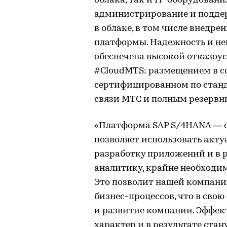
облака, так и IT-оборудован
администрирование и подде
в облаке, в том числе внедр
платформы. Надежность и не
обеспечена высокой отказо
#CloudMTS: размещением в с
сертифицированном по станда
связи МТС и полным резервн
«Платформа SAP S/4HANA — с
позволяет использовать акту
разработку приложений и в 
анали­тику, крайне необход
Это позволит нашей компани
бизнес-процессов, что в свою
и развитие компании. Эффек
характер и в результате ста