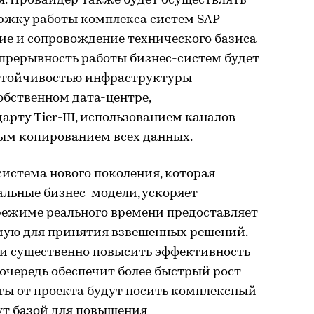
ия. Провайдер также будет осуществлять
ржку работы комплекса систем SAP
ение и сопровождение технического базиса
прерывность работы бизнес-систем будет
устойчивостью инфраструктуры
обственном дата-центре,
рту Tier-III, использованием каналов
ым копированием всех данных.
истема нового поколения, которая
альные бизнес-моде­ли, ускоряет
режиме реального времени предоставляет
имую для принятия взвешенных решений.
и существенно повысить эффективность
 очередь обеспечит более быстрый рост
ты от проекта будут носить комплексный
нут базой для повышения