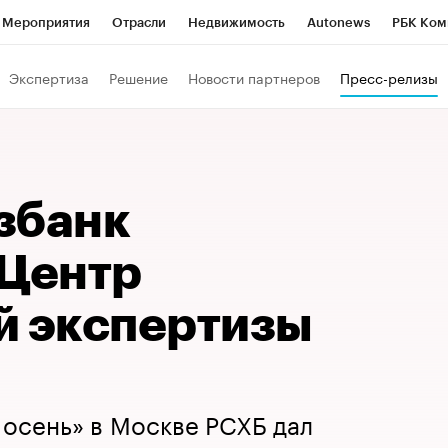
Мероприятия
Отрасли
Недвижимость
Autonews
РБК Ком
Образование
РБК Курсы
РБК Life
Тренды
Визионеры
Н
Экспертиза
Решение
Новости партнеров
Пресс-релизы
Дискуссионный клуб
Исследования
Кредитные рейтинги
Фр
Спецпроекты
Проверка контрагентов
Политика
Экономи
к наличной валюты
збанк
 Центр
й экспертизы
 осень» в Москве РСХБ дал