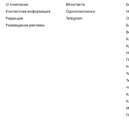
О компании
ВКонтакте
Е
Контактная информация
Одноклассники
Н
Редакция
Telegram
О
Размещение рекламы
Б
В
К
К
Н
П
Р
Т
Т
Ч
К
К
М
П