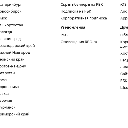
катеринбург
Скрыть баннеры на РБК
iOS
овосибирск
Подписка на РБК
And
мск
Корпоративная подписка
AppG
ашкортостан
Уведомления
Дру
ологда
RSS
Обл
алининград
Оповещения RBC.ru
Кор
раснодарский край
дом
ижний Новгород
Хос
ермский край
Рег
остов-на-Дону
Зна
атарстан
Сайт
юмень
РБК
ерноземье
Шко
авказ
арелия
урманск
риморский край