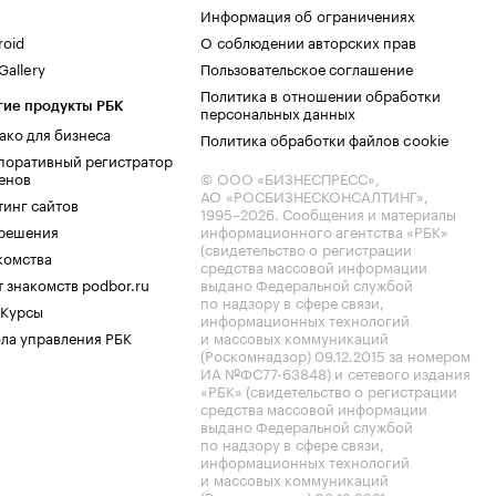
Информация об ограничениях
roid
О соблюдении авторских прав
allery
Пользовательское соглашение
Политика в отношении обработки
гие продукты РБК
персональных данных
ако для бизнеса
Политика обработки файлов cookie
поративный регистратор
енов
© ООО «БИЗНЕСПРЕСС»,
АО «РОСБИЗНЕСКОНСАЛТИНГ»,
тинг сайтов
1995–2026
. Сообщения и материалы
.решения
информационного агентства «РБК»
(свидетельство о регистрации
комства
средства массовой информации
 знакомств podbor.ru
выдано Федеральной службой
по надзору в сфере связи,
 Курсы
информационных технологий
ла управления РБК
и массовых коммуникаций
(Роскомнадзор) 09.12.2015 за номером
ИА №ФС77-63848) и сетевого издания
«РБК» (свидетельство о регистрации
средства массовой информации
выдано Федеральной службой
по надзору в сфере связи,
информационных технологий
и массовых коммуникаций