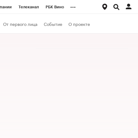
...
пании
Телеканал
РБК Вино
ациональные проекты
Город
От первого лица
Событие
О проекте
аншизы
Газета
ка
Бизнес