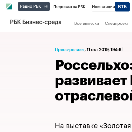
Подписка на РБК
Инвестиции
Спорт
Школа управления РБК
РБК 
Все выпуски
Спецпроект
Стиль
Крипто
РБК Бизнес-среда
Спецпроекты СПб
Конференции СПб
Пресс-релизы
⁠,
11 окт 2019, 19:58
Технологии и медиа
Финансы
Рыно
Россельхо
развивает
отраслево
На выставке «Золотая