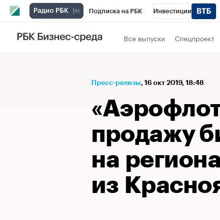
Подписка на РБК
Инвестиции
Спорт
Школа управления РБК
РБК 
Все выпуски
Спецпроект
Стиль
Крипто
РБК Бизнес-среда
Спецпроекты СПб
Конференции СПб
Пресс-релизы
⁠,
16 окт 2019, 18:48
Технологии и медиа
Финансы
Рыно
«Аэрофлот
продажу б
на регион
из Красноя