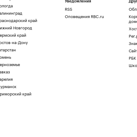
Уведомления
Дру
ологда
RSS
Обл
алининград
Оповещения RBC.ru
Кор
раснодарский край
дом
ижний Новгород
Хос
ермский край
Рег
остов-на-Дону
Зна
атарстан
Сайт
юмень
РБК
ерноземье
Шко
авказ
арелия
урманск
риморский край