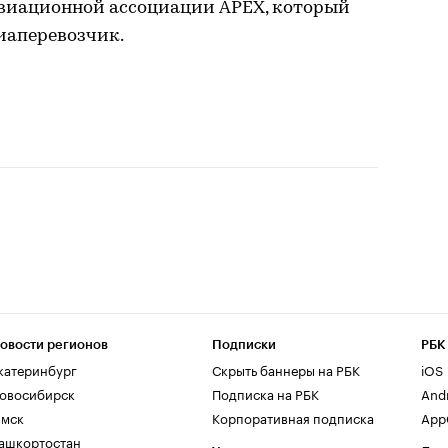
авиационной ассоциации APEX, который
иаперевозчик.
овости регионов
Подписки
РБК
катеринбург
Скрыть баннеры на РБК
iOS
овосибирск
Подписка на РБК
And
мск
Корпоративная подписка
AppG
ашкортостан