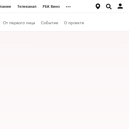
...
пании
Телеканал
РБК Вино
ациональные проекты
Город
От первого лица
Событие
О проекте
аншизы
Газета
ка
Бизнес