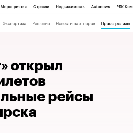
Мероприятия
Отрасли
Недвижимость
Autonews
РБК Ком
Образование
РБК Курсы
РБК Life
Тренды
Визионеры
Н
Экспертиза
Решение
Новости партнеров
Пресс-релизы
Дискуссионный клуб
Исследования
Кредитные рейтинги
Фр
Спецпроекты
Проверка контрагентов
Политика
Экономи
к наличной валюты
» открыл
илетов
альные рейсы
рска​