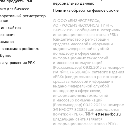
гие продукты РБК
персональных данных
ако для бизнеса
Политика обработки файлов cookie
поративный регистратор
енов
© ООО «БИЗНЕСПРЕСС»,
АО «РОСБИЗНЕСКОНСАЛТИНГ»,
тинг сайтов
1995–2026
. Сообщения и материалы
.решения
информационного агентства «РБК»
(свидетельство о регистрации
комства
средства массовой информации
 знакомств podbor.ru
выдано Федеральной службой
по надзору в сфере связи,
 Курсы
информационных технологий
ла управления РБК
и массовых коммуникаций
(Роскомнадзор) 09.12.2015 за номером
ИА №ФС77-63848) и сетевого издания
«РБК» (свидетельство о регистрации
средства массовой информации
выдано Федеральной службой
по надзору в сфере связи,
информационных технологий
и массовых коммуникаций
(Роскомнадзор) 03.12.2021 за номером
ЭЛ №ФС77-82385) сопровождаются
пометкой «РБК».
letters@rbc.ru
18+
Владельцем сайта является
информационное агентство «РБК».