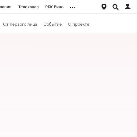
...
пании
Телеканал
РБК Вино
ациональные проекты
Город
От первого лица
Событие
О проекте
аншизы
Газета
ка
Бизнес