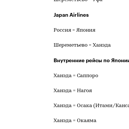
Japan Airlines
Россия = Япония
Шереметьево = Ханэда
Внутренние рейсы по Япони
Ханэда = Саппоро
Ханэда = Нагоя
Ханэда = Осака (Итами/Канс
Ханэда = Окаяма