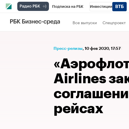
Подписка на РБК
Инвестиции
Спорт
Школа управления РБК
РБК 
Все выпуски
Спецпроект
Стиль
Крипто
РБК Бизнес-среда
Спецпроекты СПб
Конференции СПб
Пресс-релизы
⁠,
10 фев 2020, 17:57
Технологии и медиа
Финансы
Рыно
«Аэрофлот
Airlines з
соглашени
рейсах