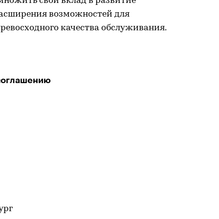
множить свой вклад в развитие
расширения возможностей для
превосходного качества обслуживания.
соглашению
ург