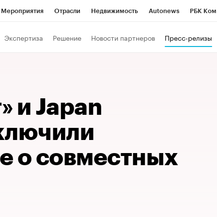
Мероприятия
Отрасли
Недвижимость
Autonews
РБК Ком
Образование
РБК Курсы
РБК Life
Тренды
Визионеры
Н
Экспертиза
Решение
Новости партнеров
Пресс-релизы
Дискуссионный клуб
Исследования
Кредитные рейтинги
Фр
Спецпроекты
Проверка контрагентов
Политика
Экономи
к наличной валюты
» и Japan
аключили
е о совместных