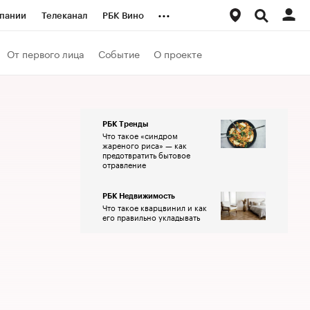
...
пании
Телеканал
РБК Вино
ациональные проекты
Город
От первого лица
Событие
О проекте
аншизы
Газета
ка
Бизнес
РБК Тренды
Что такое «синдром
жареного риса» — как
предотвратить бытовое
отравление
РБК Недвижимость
Что такое кварцвинил и как
его правильно укладывать