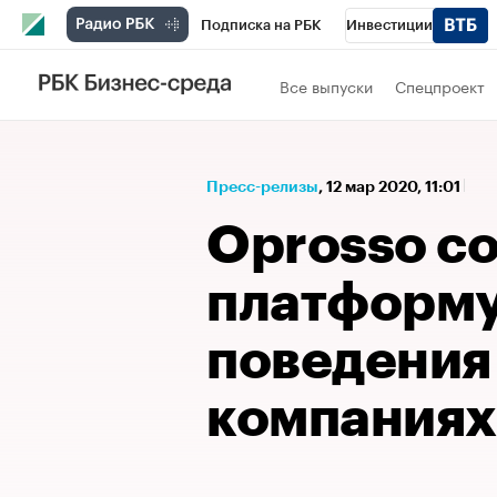
Подписка на РБК
Инвестиции
Спорт
Школа управления РБК
РБК 
Все выпуски
Спецпроект
Стиль
Крипто
РБК Бизнес-среда
Спецпроекты СПб
Конференции СПб
Пресс-релизы
⁠,
12 мар 2020, 11:01
Технологии и медиа
Финансы
Рыно
Oprosso с
платформу
поведения
компаниях