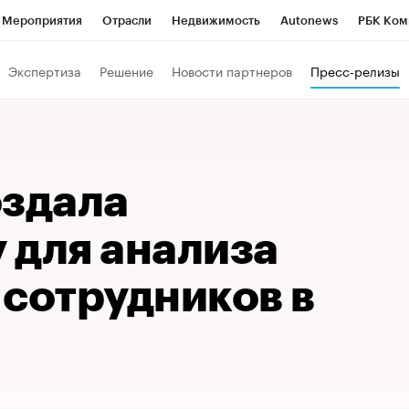
Мероприятия
Отрасли
Недвижимость
Autonews
РБК Ком
Образование
РБК Курсы
РБК Life
Тренды
Визионеры
Н
Экспертиза
Решение
Новости партнеров
Пресс-релизы
Дискуссионный клуб
Исследования
Кредитные рейтинги
Фр
Спецпроекты
Проверка контрагентов
Политика
Экономи
к наличной валюты
оздала
 для анализа
 сотрудников в