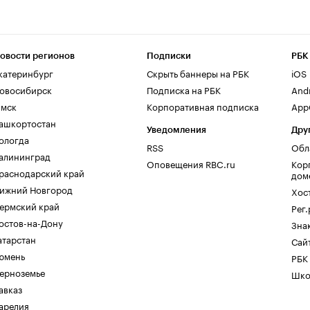
овости регионов
Подписки
РБК
катеринбург
Скрыть баннеры на РБК
iOS
овосибирск
Подписка на РБК
And
мск
Корпоративная подписка
AppG
ашкортостан
Уведомления
Дру
ологда
RSS
Обл
алининград
Оповещения RBC.ru
Кор
раснодарский край
дом
ижний Новгород
Хос
ермский край
Рег
остов-на-Дону
Зна
атарстан
Сайт
юмень
РБК
ерноземье
Шко
авказ
арелия