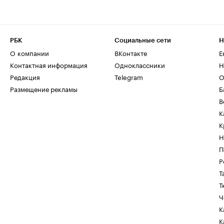
РБК
Социальные сети
Н
О компании
ВКонтакте
Е
Контактная информация
Одноклассники
Н
Редакция
Telegram
О
Размещение рекламы
Б
В
К
К
Н
П
Р
Т
Т
Ч
К
К