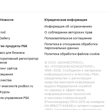
 Новости
Юридическая информация
Информация об ограничениях
roid
О соблюдении авторских прав
allery
Пользовательское соглашение
Политика в отношении обработки
гие продукты РБК
персональных данных
ако для бизнеса
Политика обработки файлов cookie
поративный регистратор
енов
© ООО «БИЗНЕСПРЕСС»,
АО «РОСБИЗНЕСКОНСАЛТИНГ»,
тинг сайтов
1995–2026
. Сообщения и материалы
.решения
информационного агентства «РБК»
(свидетельство о регистрации
комства
средства массовой информации
 знакомств podbor.ru
выдано Федеральной службой
по надзору в сфере связи,
 Курсы
информационных технологий
ла управления РБК
и массовых коммуникаций
(Роскомнадзор) 09.12.2015 за номером
ИА №ФС77-63848) и сетевого издания
«РБК» (свидетельство о регистрации