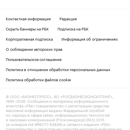
Контактная информация
Редакция
Скрыть баннеры на РБК
Подписка на РБК
Корпоративная подписка
Информация об ограничениях
О соблюдении авторских прав
Пользовательское соглашение
Политика в отношении обработки персональных данных
Политика обработки файлов cookie
© ООО «БИЗНЕСПРЕСС», АО «РОСБИЗНЕСКОНСАЛТИНГ»,
1995–2026
. Сообщения и материалы информационного
агентства «РБК» (свидетельство о регистрации средства
массовой информации выдано Федеральной службой
по надзору в сфере связи, информационных технологий
и массовых коммуникаций (Роскомнадзор) 09.12.2015
за номером ИА №ФС77-63848) и сетевого издания «РБК»
(свидетельство о регистрации средства массовой информации