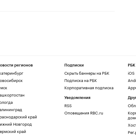
овости регионов
Подписки
РБК
катеринбург
Скрыть баннеры на РБК
iOS
овосибирск
Подписка на РБК
And
мск
Корпоративная подписка
AppG
ашкортостан
Уведомления
Дру
ологда
RSS
Обл
алининград
Оповещения RBC.ru
Кор
раснодарский край
дом
ижний Новгород
Хос
ермский край
Рег