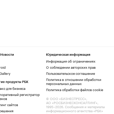
 Новости
Юридическая информация
Информация об ограничениях
roid
О соблюдении авторских прав
allery
Пользовательское соглашение
Политика в отношении обработки
гие продукты РБК
персональных данных
ако для бизнеса
Политика обработки файлов cookie
поративный регистратор
енов
© ООО «БИЗНЕСПРЕСС»,
АО «РОСБИЗНЕСКОНСАЛТИНГ»,
тинг сайтов
1995–2026
. Сообщения и материалы
.решения
информационного агентства «РБК»