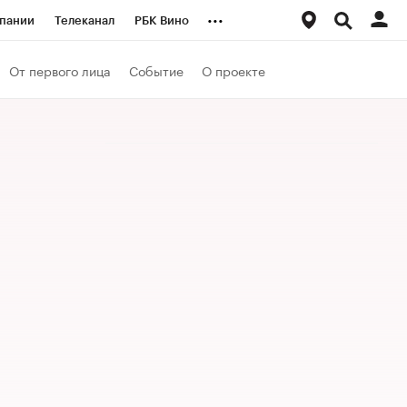
...
пании
Телеканал
РБК Вино
ациональные проекты
Город
От первого лица
Событие
О проекте
аншизы
Газета
ка
Бизнес