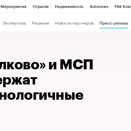
Мероприятия
Отрасли
Недвижимость
Autonews
РБК Ком
Образование
РБК Курсы
РБК Life
Тренды
Визионеры
Н
Экспертиза
Решение
Новости партнеров
Пресс-релизы
Дискуссионный клуб
Исследования
Кредитные рейтинги
Фр
Спецпроекты
Проверка контрагентов
Политика
Экономи
к наличной валюты
лково» и МСП
ержат
нологичные