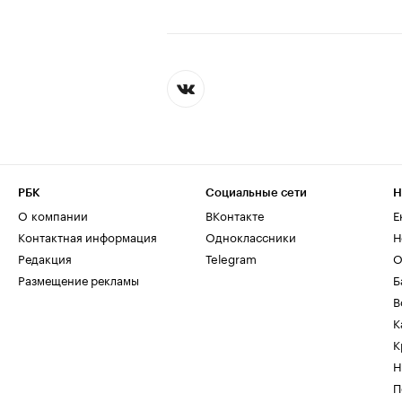
РБК
Социальные сети
Н
О компании
ВКонтакте
Е
Контактная информация
Одноклассники
Н
Редакция
Telegram
О
Размещение рекламы
Б
В
К
К
Н
П