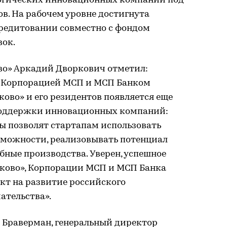
огических инновационных компаний под
в. На рабочем уровне достигнута
кредитовании совместно с фондом
вок.
во» Аркадий Дворкович отметил:
с Корпорацией МСП и МСП Банком
ово» и его резидентов появляется еще
поддержки инновационных компаний:
ы позволят стартапам использовать
можности, реализовывать потенциал
бные производства. Уверен, успешное
ково», Корпорации МСП и МСП Банка
т на развитие российского
ательства».
р Браверман, генеральный директор