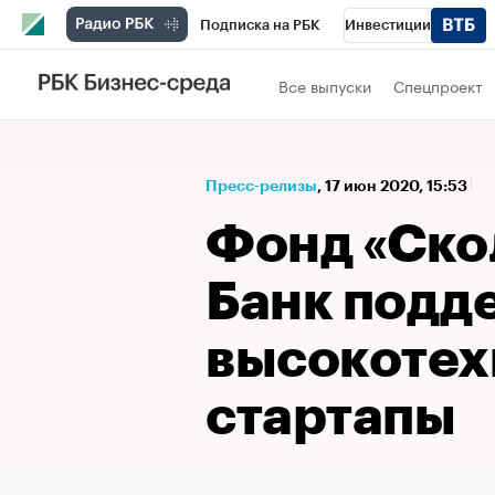
Подписка на РБК
Инвестиции
Спорт
Школа управления РБК
РБК 
Все выпуски
Спецпроект
Стиль
Крипто
РБК Бизнес-среда
Спецпроекты СПб
Конференции СПб
Пресс-релизы
⁠,
17 июн 2020, 15:53
Технологии и медиа
Финансы
Рыно
Фонд «Ско
Банк подд
высокотех
стартапы