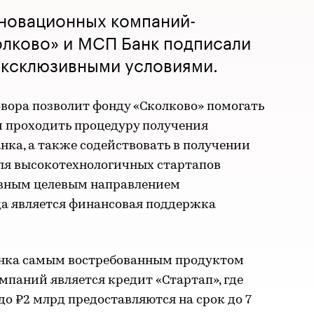
нновационных компаний-
олково» и МСП Банк подписали
эксклюзивными условиями.
овора позволит фонду «Сколково» помогать
 проходить процедуру получения
нка, а также содействовать в получении
ля высокотехнологичных стартапов
новным целевым направлением
да является финансовая поддержка
анка самым востребованным продуктом
паний является кредит «Стартап», где
 до ₽2 млрд предоставляются на срок до 7