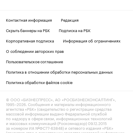
Контактная информация
Редакция
Скрыть баннеры на РБК
Подписка на РБК
Корпоративная подписка
Информация об ограничениях
О соблюдении авторских прав
Пользовательское соглашение
Политика в отношении обработки персональных данных
Политика обработки файлов cookie
© ООО «БИЗНЕСПРЕСС», АО «РОСБИЗНЕСКОНСАЛТИНГ»,
1995–2026
. Сообщения и материалы информационного
агентства «РБК» (свидетельство о регистрации средства
массовой информации выдано Федеральной службой
по надзору в сфере связи, информационных технологий
и массовых коммуникаций (Роскомнадзор) 09.12.2015
за номером ИА №ФС77-63848) и сетевого издания «РБК»
(свидетельство о регистрации средства массовой информации