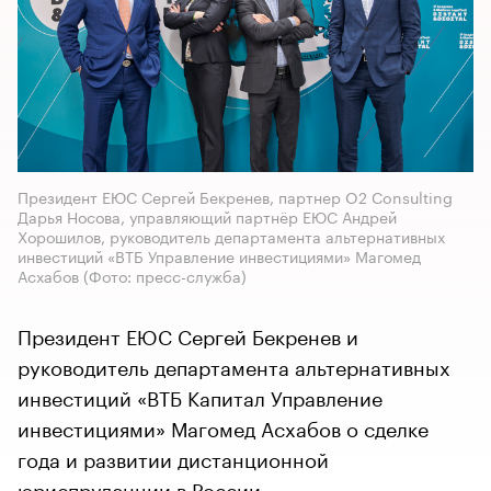
Президент ЕЮС Сергей Бекренев, партнер O2 Consulting
Дарья Носова, управляющий партнёр ЕЮС Андрей
Хорошилов, руководитель департамента альтернативных
инвестиций «ВТБ Управление инвестициями» Магомед
Асхабов
(Фото: пресс-служба)
Президент ЕЮС Сергей Бекренев и
руководитель департамента альтернативных
инвестиций «ВТБ Капитал Управление
инвестициями» Магомед Асхабов о сделке
года и развитии дистанционной
юриспруденции в России.