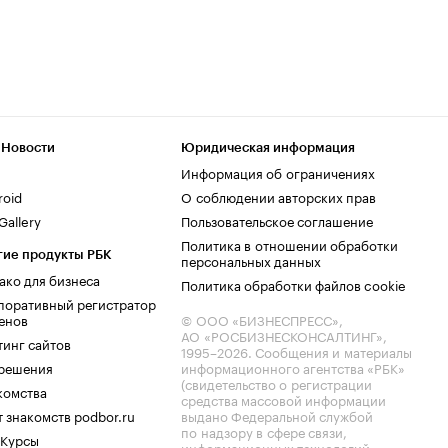
 Новости
Юридическая информация
Информация об ограничениях
roid
О соблюдении авторских прав
allery
Пользовательское соглашение
Политика в отношении обработки
гие продукты РБК
персональных данных
ако для бизнеса
Политика обработки файлов cookie
поративный регистратор
енов
© ООО «БИЗНЕСПРЕСС»,
АО «РОСБИЗНЕСКОНСАЛТИНГ»,
тинг сайтов
1995–2026
. Сообщения и материалы
.решения
информационного агентства «РБК»
(свидетельство о регистрации
комства
средства массовой информации
 знакомств podbor.ru
выдано Федеральной службой
по надзору в сфере связи,
 Курсы
информационных технологий