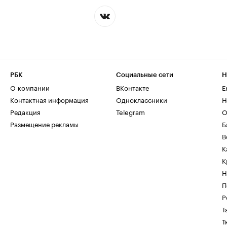
РБК
Социальные сети
Н
О компании
ВКонтакте
Е
Контактная информация
Одноклассники
Н
Редакция
Telegram
О
Размещение рекламы
Б
В
К
К
Н
П
Р
Т
Т