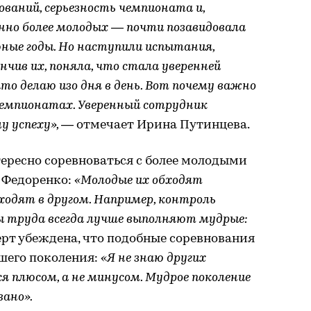
ваний, серьезность чемпионата и,
бенно более молодых — почти позавидовала
юные годы. Но наступили испытания,
нчив их, поняла, что стала уверенней
 что делаю изо дня в день. Вот почему важно
емпионатах. Уверенный сотрудник
у успеху»,
— отмечает Ирина Путинцева.
ересно соревноваться с более молодыми
 Федоренко:
«Молодые их обходят
ходят в другом. Например, контроль
 труда всегда лучше выполняют мудрые:
рт убеждена, что подобные соревнования
шего поколения:
«Я не знаю других
ся плюсом, а не минусом. Мудрое поколение
вано».