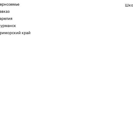
ерноземье
Шко
авказ
арелия
урманск
риморский край