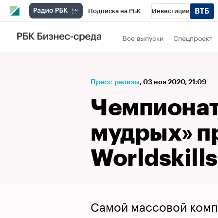
Подписка на РБК
Инвестиции
Спорт
Школа управления РБК
РБК 
Все выпуски
Спецпроект
Стиль
Крипто
РБК Бизнес-среда
Спецпроекты СПб
Конференции СПб
Пресс-релизы
⁠,
03 ноя 2020, 21:09
Технологии и медиа
Финансы
Рыно
Чемпионат
мудрых» п
Worldskill
Самой массовой комп