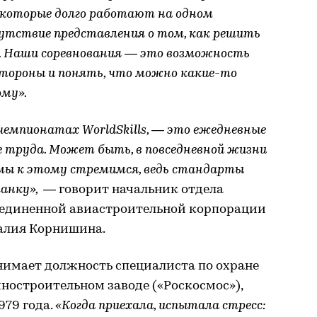
, которые долго работают на одном
утствие представления о том, как решить
. Наши соревнования — это возможность
стороны и понять, что можно какие-то
ому».
чемпионатах WorldSkills, — это ежедневные
е труда. Может быть, в повседневной жизни
но мы к этому стремимся, ведь стандарты
ланку»,
— говорит начальник отдела
бъединенной авиастроительной корпорации
талия Корнишина.
нимает должность специалиста по охране
ностроительном заводе («Роскосмос»),
1979 года.
«Когда приехала, испытала стресс: