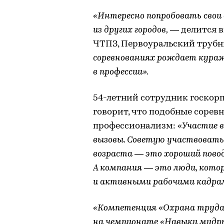
«Интересно попробовать свои
из других городов,
— делится в
ЧТПЗ, Первоуральский трубн
соревнованиях рождает кураж
в профессии».
54-летний сотрудник госкор
говорит, что подобные сорев
профессионализм:
«Участие 
вызовы. Советую участвовать
возраста — это хороший повод
А компания — это люди, кото
и активными рабочими кадрам
«Компетенция «Охрана труда
на чемпионате «Навыки мудры