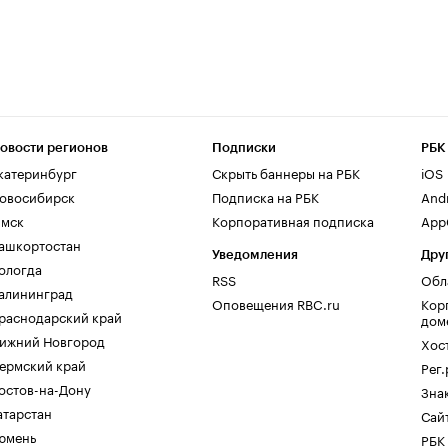
овости регионов
Подписки
РБК
катеринбург
Скрыть баннеры на РБК
iOS
овосибирск
Подписка на РБК
And
мск
Корпоративная подписка
AppG
ашкортостан
Уведомления
Дру
ологда
RSS
Обл
алининград
Оповещения RBC.ru
Кор
раснодарский край
дом
ижний Новгород
Хос
ермский край
Рег
остов-на-Дону
Зна
атарстан
Сайт
юмень
РБК