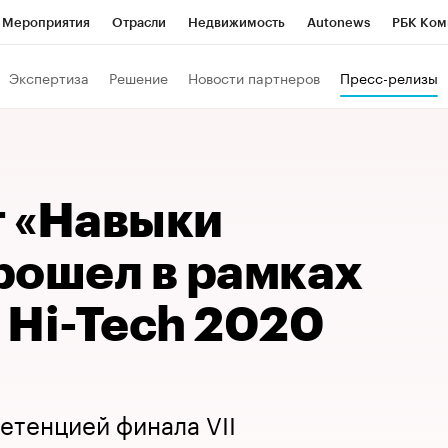
Мероприятия
Отрасли
Недвижимость
Autonews
РБК Ком
Образование
РБК Курсы
РБК Life
Тренды
Визионеры
Н
Экспертиза
Решение
Новости партнеров
Пресс-релизы
Дискуссионный клуб
Исследования
Кредитные рейтинги
Фр
Спецпроекты
Проверка контрагентов
Политика
Экономи
к наличной валюты
 «Навыки
рошел в рамках
s Hi-Tech 2020
етенцией финала VII