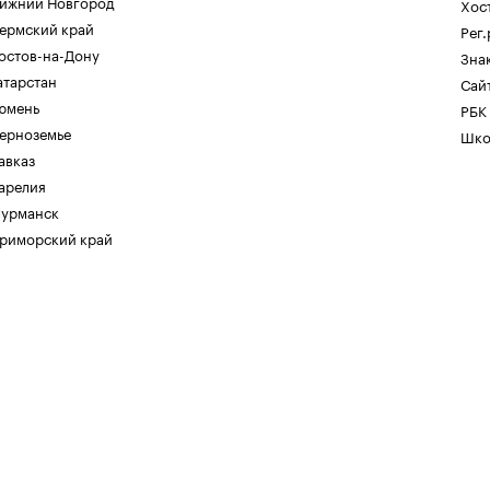
ижний Новгород
Хос
ермский край
Рег
остов-на-Дону
Зна
атарстан
Сайт
юмень
РБК
ерноземье
Шко
авказ
арелия
урманск
риморский край