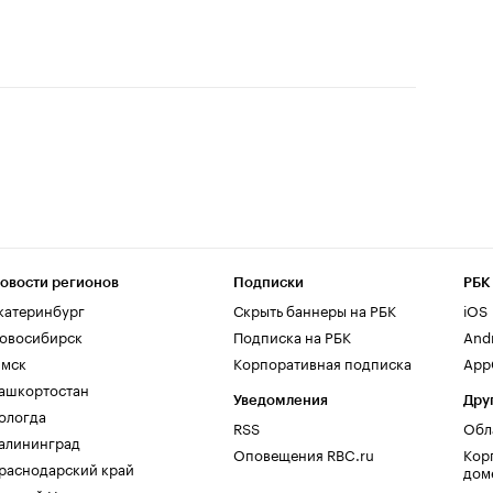
овости регионов
Подписки
РБК
катеринбург
Скрыть баннеры на РБК
iOS
овосибирск
Подписка на РБК
And
мск
Корпоративная подписка
AppG
ашкортостан
Уведомления
Дру
ологда
RSS
Обл
алининград
Оповещения RBC.ru
Кор
раснодарский край
дом