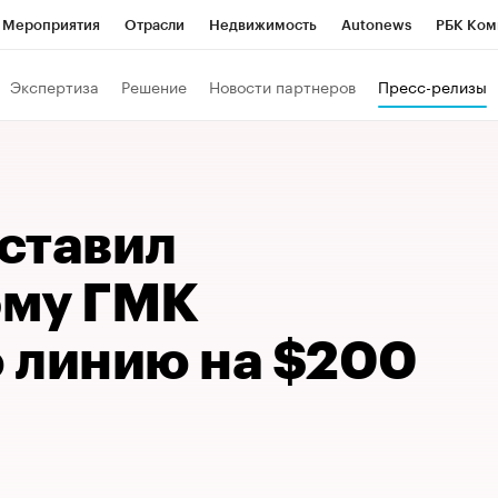
Мероприятия
Отрасли
Недвижимость
Autonews
РБК Ком
Образование
РБК Курсы
РБК Life
Тренды
Визионеры
Н
Экспертиза
Решение
Новости партнеров
Пресс-релизы
Дискуссионный клуб
Исследования
Кредитные рейтинги
Фр
Спецпроекты
Проверка контрагентов
Политика
Экономи
к наличной валюты
ставил
ому ГМК
 линию на $200