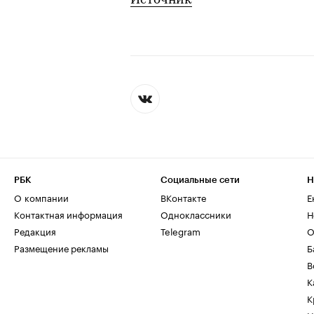
Источник
РБК
Социальные сети
Н
О компании
ВКонтакте
Е
Контактная информация
Одноклассники
Н
Редакция
Telegram
О
Размещение рекламы
Б
В
К
К