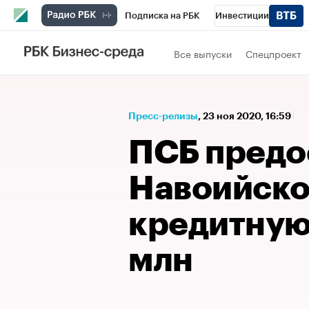
Подписка на РБК
Инвестиции
Спорт
Школа управления РБК
РБК 
Все выпуски
Спецпроект
Стиль
Крипто
РБК Бизнес-среда
Спецпроекты СПб
Конференции СПб
Пресс-релизы
⁠,
23 ноя 2020, 16:59
Технологии и медиа
Финансы
Рыно
ПСБ предо
Навоийск
кредитную
млн