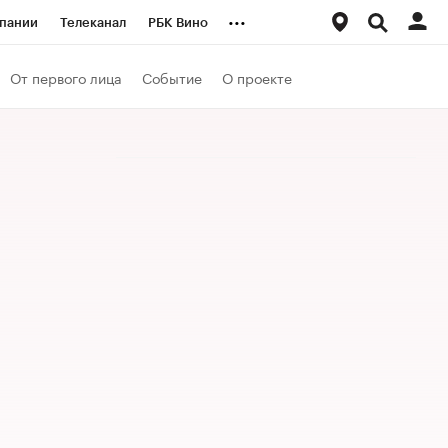
...
пании
Телеканал
РБК Вино
ациональные проекты
Город
От первого лица
Событие
О проекте
аншизы
Газета
ка
Бизнес