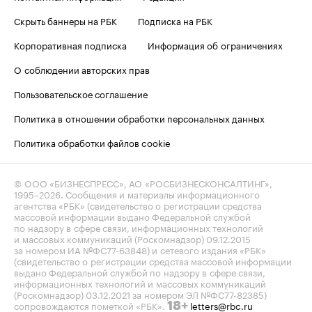
Скрыть баннеры на РБК
Подписка на РБК
Корпоративная подписка
Информация об ограничениях
О соблюдении авторских прав
Пользовательское соглашение
Политика в отношении обработки персональных данных
Политика обработки файлов cookie
© ООО «БИЗНЕСПРЕСС», АО «РОСБИЗНЕСКОНСАЛТИНГ»,
1995–2026
. Сообщения и материалы информационного
агентства «РБК» (свидетельство о регистрации средства
массовой информации выдано Федеральной службой
по надзору в сфере связи, информационных технологий
и массовых коммуникаций (Роскомнадзор) 09.12.2015
за номером ИА №ФС77-63848) и сетевого издания «РБК»
(свидетельство о регистрации средства массовой информации
выдано Федеральной службой по надзору в сфере связи,
информационных технологий и массовых коммуникаций
(Роскомнадзор) 03.12.2021 за номером ЭЛ №ФС77-82385)
сопровождаются пометкой «РБК».
letters@rbc.ru
18+