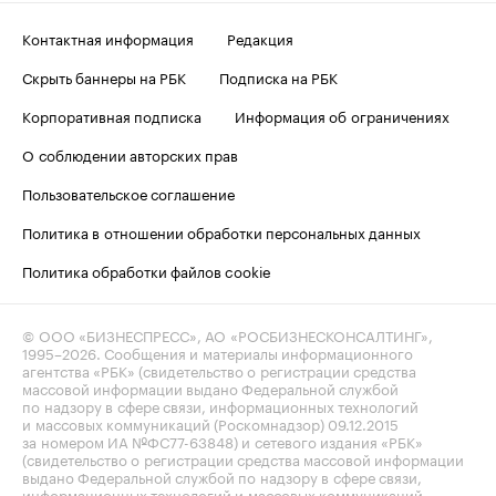
Контактная информация
Редакция
Скрыть баннеры на РБК
Подписка на РБК
Корпоративная подписка
Информация об ограничениях
О соблюдении авторских прав
Пользовательское соглашение
Политика в отношении обработки персональных данных
Политика обработки файлов cookie
© ООО «БИЗНЕСПРЕСС», АО «РОСБИЗНЕСКОНСАЛТИНГ»,
1995–2026
. Сообщения и материалы информационного
агентства «РБК» (свидетельство о регистрации средства
массовой информации выдано Федеральной службой
по надзору в сфере связи, информационных технологий
и массовых коммуникаций (Роскомнадзор) 09.12.2015
за номером ИА №ФС77-63848) и сетевого издания «РБК»
(свидетельство о регистрации средства массовой информации
выдано Федеральной службой по надзору в сфере связи,
информационных технологий и массовых коммуникаций